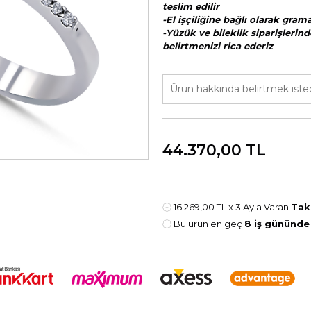
teslim edilir
-El işçiliğine bağlı olarak gra
-Yüzük ve bileklik siparişlerind
belirtmenizi rica ederiz
44.370,00
TL
16.269,00 TL
x 3 Ay'a Varan
Tak
Bu ürün en geç
8 iş gününde