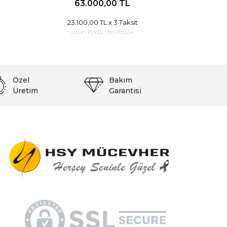
63.000,00 TL
23.100,00 TL
x 3 Taksit
Ürün Kodu :
HSY8924
Özel
Bakım
Üretim
Garantisi