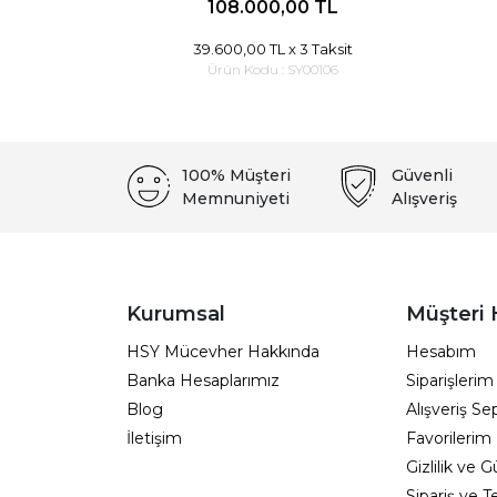
108.000,00 TL
39.600,00 TL
x 3 Taksit
Ürün Kodu :
SY00106
100% Müşteri
Güvenli
Memnuniyeti
Alışveriş
Kurumsal
Müşteri 
HSY Mücevher Hakkında
Hesabım
Banka Hesaplarımız
Siparişlerim
Blog
Alışveriş S
İletişim
Favorilerim
Gizlilik ve 
Sipariş ve T