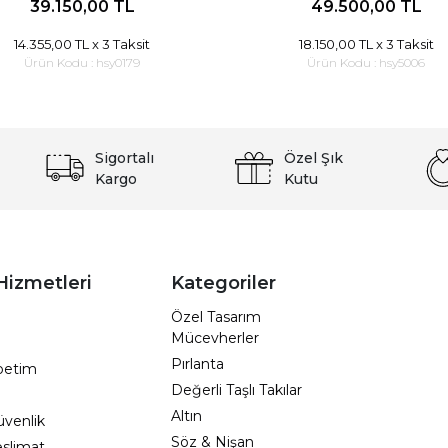
39.150,00 TL
49.500,00 TL
14.355,00 TL
x 3 Taksit
18.150,00 TL
x 3 Taksit
Ürün Kodu :
hsy0179
Ürün Kodu :
hsy5006
Sigortalı
Özel Şık
Kargo
Kutu
Hizmetleri
Kategoriler
Özel Tasarım
Mücevherler
Pırlanta
epetim
Değerli Taşlı Takılar
Altın
Güvenlik
Söz & Nişan
eslimat