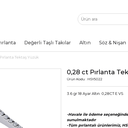
ırlanta
Değerli Taşlı Takılar
Altın
Söz & Nişan
 Pırlanta Tektaş Yüzük
0,28 ct Pırlanta Te
Ürün Kodu : HSY5022
3.6 gr 18 Ayar Altın. 0,28CT E VS
-Havale ile ödeme seçeneğinde 
sunulmaktadır
-Tüm pırlantalı ürünlerimiz, HS