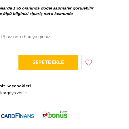
majlarda ±%5 oranında doğal sapmalar görülebilir
e ölçü bilginizi sipariş notu kısmında
sit Seçenekleri
kargoya verilir.