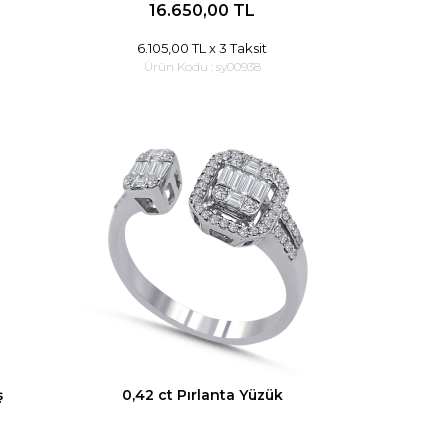
16.650,00 TL
6.105,00 TL
x 3 Taksit
Ürün Kodu :
sy00938
ş
0,42 ct Pırlanta Yüzük