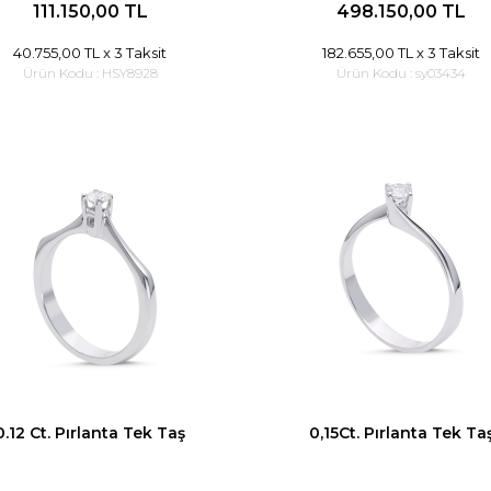
111.150,00 TL
498.150,00 TL
40.755,00 TL
x 3 Taksit
182.655,00 TL
x 3 Taksit
Ürün Kodu :
HSY8928
Ürün Kodu :
sy03434
0.12 Ct. Pırlanta Tek Taş
0,15Ct. Pırlanta Tek Ta