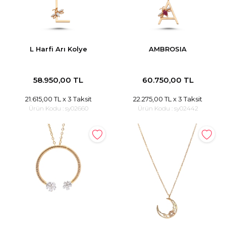
L Harfi Arı Kolye
AMBROSIA
58.950,00 TL
60.750,00 TL
21.615,00 TL
x 3 Taksit
22.275,00 TL
x 3 Taksit
Ürün Kodu :
sy02660
Ürün Kodu :
sy02442