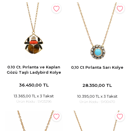
0.10 Ct. Pırlanta ve Kaplan
0,10 Ct Pırlanta Sarı Kolye
Gözü Taşlı Ladybird Kolye
36.450,00 TL
28.350,00 TL
13.365,00 TL
x 3 Taksit
10.395,00 TL
x 3 Taksit
Ürün Kodu :
SY03296
Ürün Kodu :
SY00470