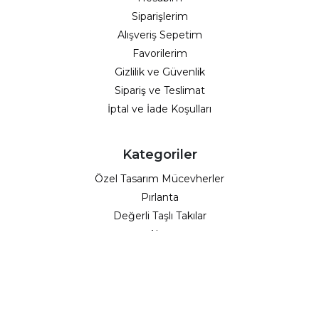
Siparişlerim
Alışveriş Sepetim
Favorilerim
Gizlilik ve Güvenlik
Sipariş ve Teslimat
İptal ve İade Koşulları
Kategoriler
Özel Tasarım Mücevherler
Pırlanta
Değerli Taşlı Takılar
Altın
Söz & Nişan
Hediyeler
Fırsat Ürünleri