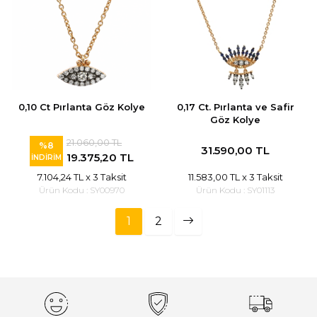
0,10 Ct Pırlanta Göz Kolye
0,17 Ct. Pırlanta ve Safir
Göz Kolye
21.060,00 TL
%8
31.590,00 TL
19.375,20 TL
İNDİRİM
7.104,24 TL
x 3 Taksit
11.583,00 TL
x 3 Taksit
Ürün Kodu :
SY00970
Ürün Kodu :
SY01113
1
2