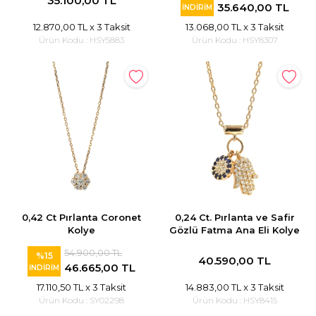
35.100,00 TL
35.640,00 TL
İNDİRİM
12.870,00 TL
x 3 Taksit
13.068,00 TL
x 3 Taksit
Ürün Kodu :
HSY5883
Ürün Kodu :
HSY8307
0,42 Ct Pırlanta Coronet
0,24 Ct. Pırlanta ve Safir
Kolye
Gözlü Fatma Ana Eli Kolye
54.900,00 TL
%15
40.590,00 TL
46.665,00 TL
İNDİRİM
17.110,50 TL
x 3 Taksit
14.883,00 TL
x 3 Taksit
Ürün Kodu :
SY02298
Ürün Kodu :
HSY8415