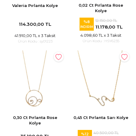
0,02 Ct Pırlanta Rose
Valeria Pırlanta Kolye
Kolye
12.150,00 TL
%8
114.300,00 TL
11.178,00 TL
İNDİRİM
4.098,60 TL
x 3 Taksit
41.910,00 TL
x 3 Taksit
Ürün Kodu :
HSY6235
Ürün Kodu :
sy01223
0,30 Ct Pırlanta Rose
0,45 Ct Pırlanta Sarı Kolye
Kolye
40.500,00 TL
%12