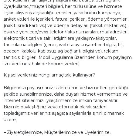
Site kullanımları, alışveriş alışkanlıkları, adres, demografik
üye/kullanıcı/müşteri bilgileri, her türlü ürüne ve hizmete
ilişkin alışveriş alışkanlığı-tercihler, yararlanılan kampanya, ,
anket vb.leri ile içerikleri, fatura içerikleri, ödeme yöntemleri
(nakit, kredi kartı vs.) ve ödeme detayları (taksit miktarı vs.) ,
eski ve yeni cep/ev/iş telefon/faks numaraları, mail adresleri,
elektronik ticari ve sair iletişimlere yaklaşım-aksiyonlar,
tanımlama bilgileri (çerez, web tarayıcı işaretleri-bilgisi, IP,
beacon, kablolu-kablosuz ağ bağlantı bilgisi vb), reklam
tanıtıcısı bilgileri, Mobil Uygulama üzerinden konum paylaşım
izni verilmesi halinde konum verileri)
Kişisel verileriniz hangi amaçlarla kullanıyor?
Bilgilerinizi paylaşmanız sizlere ürün ve hizmetleri gerektiği
şekilde sunabilmemize, daha duyarlı hizmet vermemize ve
internet sitelerimizi iyileştirmemize imkan tanıyacaktır.
Bizimle paylaştığınız veya otomatik olarak sizden
topladığımız verileriniz aşağıda sayılanlarla sınırlı olmamak
üzere;
– Ziyaretçilerimize, Müşterilerimize ve Üyelerimize,