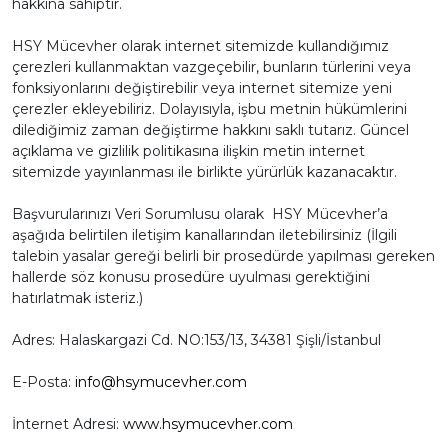
hakkına sahiptir.
HSY Mücevher olarak internet sitemizde kullandığımız
çerezleri kullanmaktan vazgeçebilir, bunların türlerini veya
fonksiyonlarını değiştirebilir veya internet sitemize yeni
çerezler ekleyebiliriz. Dolayısıyla, işbu metnin hükümlerini
dilediğimiz zaman değiştirme hakkını saklı tutarız. Güncel
açıklama ve gizlilik politikasına ilişkin metin internet
sitemizde yayınlanması ile birlikte yürürlük kazanacaktır.
Başvurularınızı Veri Sorumlusu olarak HSY Mücevher’a
aşağıda belirtilen iletişim kanallarından iletebilirsiniz (İlgili
talebin yasalar gereği belirli bir prosedürde yapılması gereken
hallerde söz konusu prosedüre uyulması gerektiğini
hatırlatmak isteriz.)
Adres:
Halaskargazi Cd. NO:153/13, 34381 Şişli/İstanbul
E-Posta:
info@hsymucevher.com
İnternet Adresi:
www.hsymucevher.com