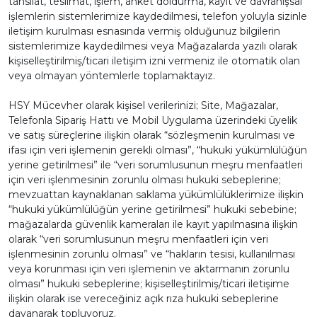
tahsilat, teslimat, işlem, anket doldurma, kayıt ve davranışsal
işlemlerin sistemlerimize kaydedilmesi, telefon yoluyla sizinle
iletişim kurulması esnasında vermiş olduğunuz bilgilerin
sistemlerimize kaydedilmesi veya Mağazalarda yazılı olarak
kişiselleştirilmiş/ticari iletişim izni vermeniz ile otomatik olan
veya olmayan yöntemlerle toplamaktayız.
HSY Mücevher olarak kişisel verilerinizi; Site, Mağazalar,
Telefonla Sipariş Hattı ve Mobil Uygulama üzerindeki üyelik
ve satış süreçlerine ilişkin olarak “sözleşmenin kurulması ve
ifası için veri işlemenin gerekli olması”, “hukuki yükümlülüğün
yerine getirilmesi” ile “veri sorumlusunun meşru menfaatleri
için veri işlenmesinin zorunlu olması hukuki sebeplerine;
mevzuattan kaynaklanan saklama yükümlülüklerimize ilişkin
“hukuki yükümlülüğün yerine getirilmesi” hukuki sebebine;
mağazalarda güvenlik kameraları ile kayıt yapılmasına ilişkin
olarak “veri sorumlusunun meşru menfaatleri için veri
işlenmesinin zorunlu olması” ve “hakların tesisi, kullanılması
veya korunması için veri işlemenin ve aktarmanın zorunlu
olması” hukuki sebeplerine; kişiselleştirilmiş/ticari iletişime
ilişkin olarak ise vereceğiniz açık rıza hukuki sebeplerine
dayanarak topluyoruz.