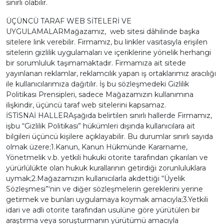
sınırlı olabilir.
ÜÇÜNCÜ TARAF WEB SİTELERİ VE
UYGULAMALARMağazamız, web sitesi dâhilinde başka
sitelere link verebilir. Firmamız, bu linkler vasıtasıyla erişilen
sitelerin gizlilik uygulamaları ve içeriklerine yönelik herhangi
bir sorumluluk taşımamaktadır. Firmamıza ait sitede
yayınlanan reklamlar, reklamcılık yapan iş ortaklarımız aracılığı
ile kullanıcılarımıza dağıtılır. İş bu sözleşmedeki Gizlilik
Politikası Prensipleri, sadece Mağazamızın kullanımına
ilişkindir, üçüncü taraf web sitelerini kapsamaz.
İSTİSNAİ HALLERAşağıda belirtilen sınırlı hallerde Firmamız,
işbu “Gizlilik Politikası” hükümleri dışında kullanıcılara ait
bilgileri üçüncü kişilere açıklayabilir. Bu durumlar sınırlı sayıda
olmak üzere;1.Kanun, Kanun Hükmünde Kararname,
Yönetmelik v.b. yetkili hukuki otorite tarafından çıkarılan ve
yürürlülükte olan hukuk kurallarının getirdiği zorunluluklara
uymak;2.Mağazamızın kullanıcılarla akdettiği “Üyelik
Sözleşmesi”‘nin ve diğer sözleşmelerin gereklerini yerine
getirmek ve bunları uygulamaya koymak amacıyla;3.Yetkili
idari ve adli otorite tarafından usulüne göre yürütülen bir
araştırma veya soruşturmanın yürütümü amacıyla