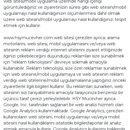
web sitesi/mobil uygulama üzerinde hangi içeriği
görüntülediğiniz ve ziyaretinizin süresi gibi web sitesini/mobil
uygulamayı nasıl kullandığınızın ölçümlenmesi dahil olmak
üzere web sitesini/mobil uygulamayı nasıl kullandığınızı tespit
etmek için kullanır.
www.hsymucevher.com web sitesi çerezleri ayrıca; arama
motorlarını, web sitesi, mobil uygulamasını ve/veya web
sitesinin reklam verdiği internet sitelerini ziyaret ettiğinizde
ilginizi çekebileceğini düşündüğü reklamları size sunabilmek
için “reklam teknolojisini” devreye sokmak amacıyla
kullanabilir. Reklam teknolojisi, size özel reklamlar sunabilmek
için web sitesine/mobil uygulamaya ve web sitesinin reklam
verdiği web sitelerine/mobil uygulamalarına yaptığınız önceki
ziyaretlerle ilgili bilgileri kullanır. Bu reklamları sunarken, web
sitesinin sizi tanıyabilmesi amacıyla tarayıcınıza benzersiz bir
üçüncü taraf çerezi yerleştirilebilir. HSY Mücevher ayrıca
Google, Inc. tarafından sağlanan bir web analizi hizmeti olan
Google Analytics kullanmaktadır. Google Analytics, çerezleri
kullanıcıların web sitesini, mobil uygulamayı ve/veya mobil
sitesini nasıl kullandıklarını istatistiki bilgiler/raporlar ile analiz
etmek amacıyla kullanır. Google Analytics kullanımı hakkında