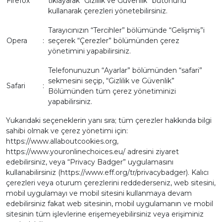
Firefox
tıklayarak “Gizlilik ve Güvenlik” butonunu
kullanarak çerezleri yönetebilirsiniz.
Tarayıcınızın “Tercihler” bölümünde “Gelişmiş”i
Opera
:
seçerek “Çerezler” bölümünden çerez
yönetimini yapabilirsiniz.
Telefonunuzun “Ayarlar” bölümünden “safari”
sekmesini seçip, “Gizlilik ve Güvenlik”
Safari
:
Bölümünden tüm çerez yönetiminizi
yapabilirsiniz.
Yukarıdaki seçeneklerin yanı sıra; tüm çerezler hakkında bilgi
sahibi olmak ve çerez yönetimi için:
https://www.allaboutcookies.org,
https://www.youronlinechoices.eu/ adresini ziyaret
edebilirsiniz, veya “Privacy Badger” uygulamasını
kullanabilirsiniz (https://www.eff.org/tr/privacybadger). Kalıcı
çerezleri veya oturum çerezlerini reddederseniz, web sitesini,
mobil uygulamayı ve mobil sitesini kullanmaya devam
edebilirsiniz fakat web sitesinin, mobil uygulamanın ve mobil
sitesinin tüm işlevlerine erişemeyebilirsiniz veya erişiminiz