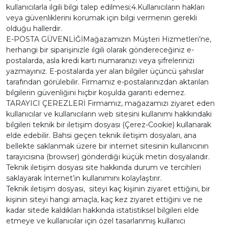
kullanıcılarla ilgili bilgi talep edilmesi;4.Kullanıcıların hakları
veya güvenliklerini korumak için bilgi vermenin gerekli
olduğu hallerdir.
E-POSTA GÜVENLİĞİMağazamızın Müşteri Hizmetleri’ne,
herhangi bir siparişinizle ilgili olarak göndereceğiniz e-
postalarda, asla kredi kartı numaranızı veya şifrelerinizi
yazmayınız. E-postalarda yer alan bilgiler üçüncü şahıslar
tarafından görülebilir. Firmamız e-postalarınızdan aktarılan
bilgilerin güvenliğini hiçbir koşulda garanti edemez.
TARAYICI ÇEREZLERİ Firmamız, mağazamızı ziyaret eden
kullanıcılar ve kullanıcıların web sitesini kullanımı hakkındaki
bilgileri teknik bir iletişim dosyası (Çerez-Cookie) kullanarak
elde edebilir. Bahsi geçen teknik iletişim dosyaları, ana
bellekte saklanmak üzere bir internet sitesinin kullanıcının
tarayıcısına (browser) gönderdiği küçük metin dosyalarıdır.
Teknik iletişim dosyası site hakkında durum ve tercihleri
saklayarak İnternet’in kullanımını kolaylaştırır.
Teknik iletişim dosyası, siteyi kaç kişinin ziyaret ettiğini, bir
kişinin siteyi hangi amaçla, kaç kez ziyaret ettiğini ve ne
kadar sitede kaldıkları hakkında istatistiksel bilgileri elde
etmeye ve kullanıcılar için özel tasarlanmış kullanıcı