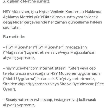
3. kişilerin dikkatine sunarız.
Tümünü Görüntüle
Tümünü Görüntüle
HSY Mücevher, işbu Kişisel Verilerin Korunması Hakkında
Açıklama Metnini yürürlükteki mevzuatta yapılabilecek
değişiklikler çerçevesinde her zaman güncelleme hakkını
ci Takılar
saklı tutar.
uk Takıları
Erkek Takıları
Bu metinde:
l Tasarım
Tümünü Görüntüle
– HSY Mücevher (
‘’HSY Mücevher’’
) mağazalarını
Küpeler
(“
Mağazalar
”) ziyaret etmeniz ve/veya Mağazalar’dan
alışveriş yapmanız,
Tümünü Görüntüle
– hsymucevher.com internet sitesini (“
Site
”) veya cep
telefonunuza indireceğiniz HSY Mücevher uygulamasını
(“
Mobil Uygulama
”) kullanarak Site’yi ziyaret etmeniz,
nkli Taşlı
Site’den alışveriş yapmanız veya Site’ye üye olmanız (“
Site
Takılar
Üyesi
”),
– Sipariş hattımızı (whatsapp, instagram vs.) kullanarak
Tümünü Görüntüle
alışveriş yapmanız,