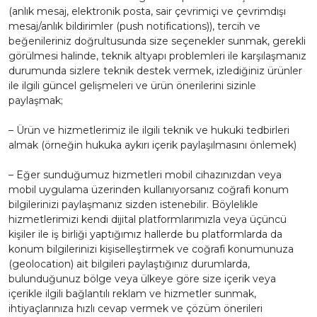
(anlık mesaj, elektronik posta, sair çevrimiçi ve çevrimdışı
mesaj/anlık bildirimler (push notifications)), tercih ve
beğenileriniz doğrultusunda size seçenekler sunmak, gerekli
görülmesi halinde, teknik altyapı problemleri ile karşılaşmanız
durumunda sizlere teknik destek vermek, izlediğiniz ürünler
ile ilgili güncel gelişmeleri ve ürün önerilerini sizinle
paylaşmak;
– Ürün ve hizmetlerimiz ile ilgili teknik ve hukuki tedbirleri
almak (örneğin hukuka aykırı içerik paylaşılmasını önlemek)
– Eğer sunduğumuz hizmetleri mobil cihazınızdan veya
mobil uygulama üzerinden kullanıyorsanız coğrafi konum
bilgilerinizi paylaşmanız sizden istenebilir. Böylelikle
hizmetlerimizi kendi dijital platformlarımızla veya üçüncü
kişiler ile iş birliği yaptığımız hallerde bu platformlarda da
konum bilgilerinizi kişiselleştirmek ve coğrafi konumunuza
(geolocation) ait bilgileri paylaştığınız durumlarda,
bulunduğunuz bölge veya ülkeye göre size içerik veya
içerikle ilgili bağlantılı reklam ve hizmetler sunmak,
ihtiyaçlarınıza hızlı cevap vermek ve çözüm önerileri