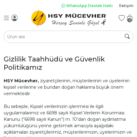
WhatsApp Destek Hattı
İletişim
el Tasarım Mücevherler
rlanta
ğerli Taşlı Takılar
tın
z & Nişan
diyeler
0
Gizlilik Taahhüdü ve Güvenlik
anta Tektaş
lanta Yüzük
ın Yüzükler
l Tasarım
as Takılar
l Dönümü
Pırlanta Bileklik &
Doğum Günü
Özel Tasarım
Altın Kolye &
Altın Tek Taş
Safir Takılar
Politikamız
ediyeleri
üzükler
Yüzük
Gerdanlıklar
Kelepçeler
Kolye Ucu
Hediyeleri
Yüzük
HSY Mücevher,
ziyaretçilerinin, müşterilerinin ve üyelerinin
kişisel verilerine ve bundan doğan haklarına büyük önem
Tümünü Görüntüle
vermektedir.
Bu sebeple, Kişisel verilerinizin işlenmesi ile ilgili
uygulamalarımız ve 6698 sayılı Kişisel Verilerin Korunması
üt Takılar
Yakut Takılar
Kanunu (“6698 sayılı Kanun”) m. 10’dan doğan aydınlatma
 Bileklikler &
anta Kolye &
l Tasarım
Alyans
Pırlanta Küpe
Özel Tasarım
Altın Küpe
yükümlülüğünü yerine getirmek amacıyla aşağıdaki
rdanlıklar
lepçeler
kolyeler
Bileklikler &
açıklamaları ziyaretçilerimiz, müşterilerimizin, üyelerimizin ve
Kelepçeler