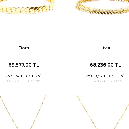
Fiora
Livia
69.577,00 TL
68.236,00 TL
25.511,57 TL
x 3 Taksit
25.019,87 TL
x 3 Taksit
Ürün Kodu :
bl05910
Ürün Kodu :
bl05897