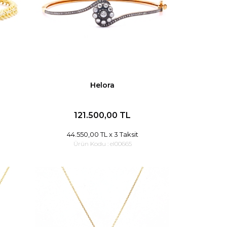
Helora
121.500,00 TL
44.550,00 TL
x 3 Taksit
Ürün Kodu :
el00665