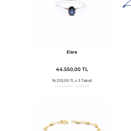
Elara
44.550,00 TL
16.335,00 TL
x 3 Taksit
Ürün Kodu :
sy00439