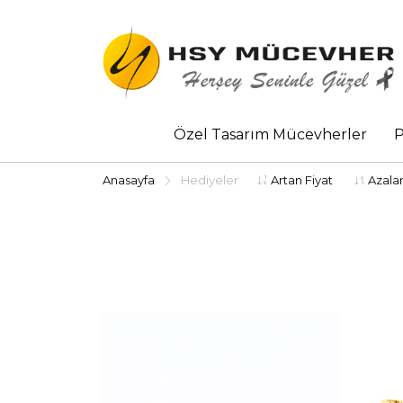
Özel Tasarım Mücevherler
P
Anasayfa
Hediyeler
Artan Fiyat
Azalan