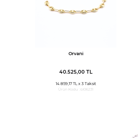
Orvani
40.525,00 TL
14.859,17 TL
x 3 Taksit
Ürün Kodu :
bl06231