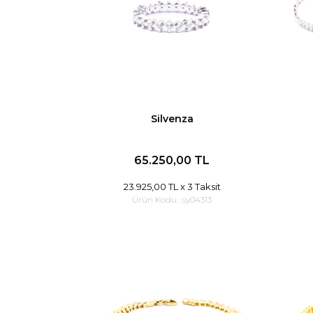
Silvenza
65.250,00 TL
23.925,00 TL
x 3 Taksit
Ürün Kodu :
sy04313