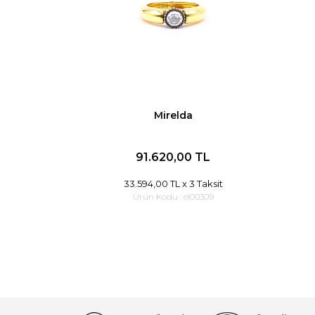
Mirelda
91.620,00 TL
33.594,00 TL
x 3 Taksit
Ürün Kodu :
el00309