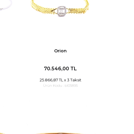
Orion
70.546,00 TL
25.866,87 TL
x 3 Taksit
Ürün Kodu :
bl05895