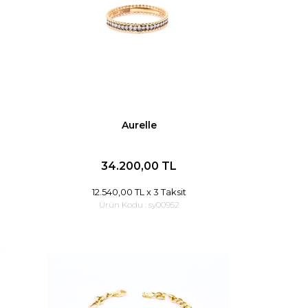
Aurelle
34.200,00 TL
12.540,00 TL
x 3 Taksit
Ürün Kodu :
sy00952