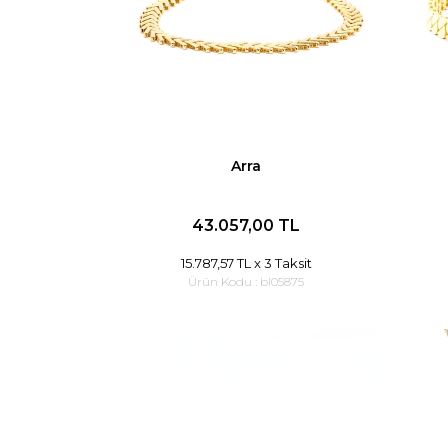
Arra
43.057,00 TL
15.787,57 TL
x 3 Taksit
Ürün Kodu :
bl05875