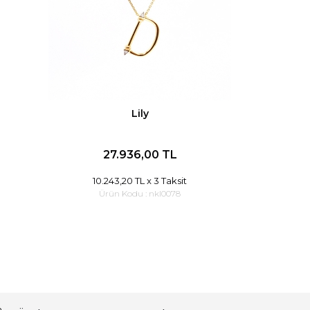
Lily
27.936,00 TL
10.243,20 TL
x 3 Taksit
Ürün Kodu :
nkl0078