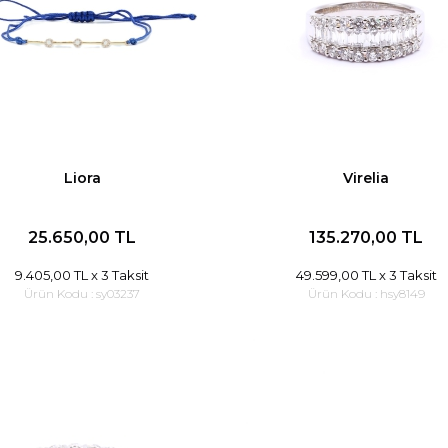
Liora
Virelia
25.650,00 TL
135.270,00 TL
9.405,00 TL
x 3 Taksit
49.599,00 TL
x 3 Taksit
Ürün Kodu :
sy03237
Ürün Kodu :
hsy8149