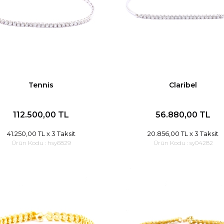
Tennis
Claribel
112.500,00 TL
56.880,00 TL
41.250,00 TL
x 3 Taksit
20.856,00 TL
x 3 Taksit
Ürün Kodu :
hsy6829
Ürün Kodu :
sy04282