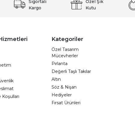
Sigortalı
Özel Şık
Kargo
Kutu
Hizmetleri
Kategoriler
Özel Tasarım
Mücevherler
Pırlanta
epetim
Değerli Taşlı Takılar
Altın
Güvenlik
Söz & Nişan
eslimat
Hediyeler
e Koşulları
Fırsat Ürünleri
zmetleri
WhatsApp Destek