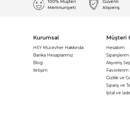
100% Müşteri
Güvenli
Memnuniyeti
Alışveriş
Kurumsal
Müşteri 
HSY Mücevher Hakkında
Hesabım
Banka Hesaplarımız
Siparişlerim
Blog
Alışveriş S
İletişim
Favorilerim
Gizlilik ve 
Sipariş ve T
İptal ve İad
Müşteri Hi