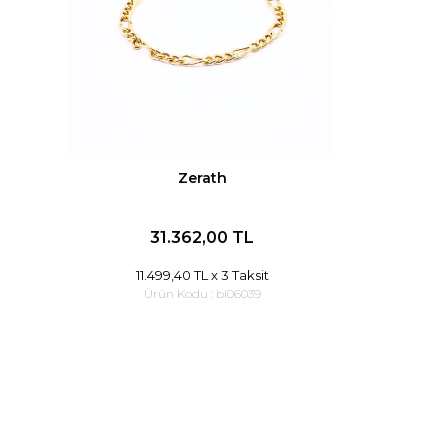
Zerath
31.362,00 TL
11.499,40 TL
x 3 Taksit
Ürün Kodu :
bl06039