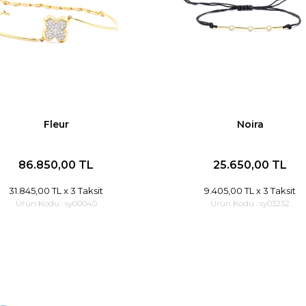
Fleur
Noira
86.850,00 TL
25.650,00 TL
31.845,00 TL
x 3 Taksit
9.405,00 TL
x 3 Taksit
Ürün Kodu :
sy00040
Ürün Kodu :
sy03232