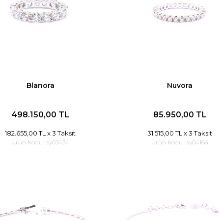
Blanora
Nuvora
498.150,00 TL
85.950,00 TL
182.655,00 TL
x 3 Taksit
31.515,00 TL
x 3 Taksit
Ürün Kodu :
sy03434
Ürün Kodu :
sy04164