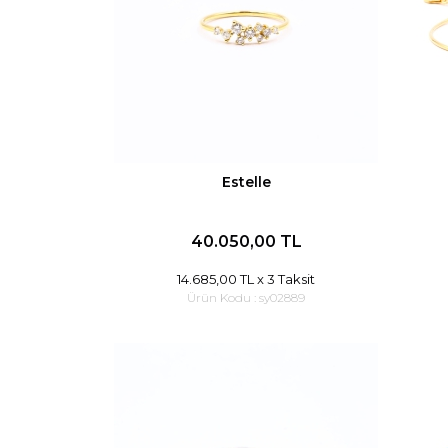
Estelle
40.050,00 TL
14.685,00 TL
x 3 Taksit
Ürün Kodu :
sy02889