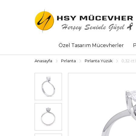
Özel Tasarım Mücevherler
P
Anasayfa
Pırlanta
Pırlanta Yüzük
0,32 ct