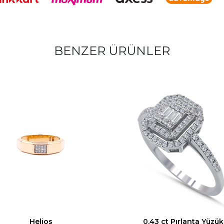
✔
0,32 Ct. Karat:
Zarif ve dikkat
✔
18 Ayar Altın Montür:
Şık ve 
✔
Zamansız Şıklık:
Hem günlük 
💎
Bu özel tektaş ile eşsi
BENZER ÜRÜNLER
-Havale ile ödeme seçeneğinde 
sunulmaktadır
-Tüm pırlantalı ürünlerimiz, HS
teslim edilir
-El işçiliğine bağlı olarak gra
-Yüzük ve bileklik siparişlerind
belirtmenizi rica ederiz
Helios
0,43 ct Pırlanta Yüzük