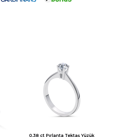
 çekici bir büyüklük.
dayanıklı tasarım.
kullanıma hem de özel anlara uygun.
z bir zarafeti keşfedin!
sepette %10 ekstra indirim fırsatı
Y Mücevher sertifikası ve garanti belgesi ile
majlarda ±%5 oranında doğal sapmalar görülebilir
e ölçü bilginizi sipariş notu kısmında
0,38 ct Pırlanta Tektaş Yüzük