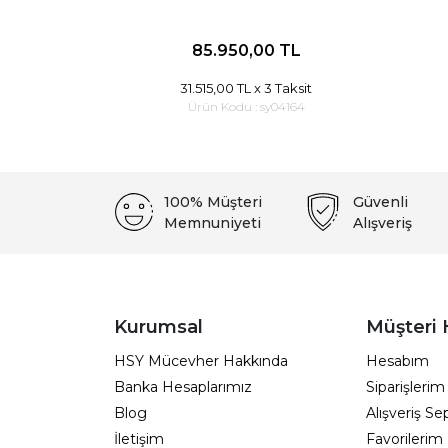
85.950,00 TL
31.515,00 TL
x 3 Taksit
Ürün Kodu :
sy04164
100% Müşteri
Güvenli
Memnuniyeti
Alışveriş
Kurumsal
Müşteri 
HSY Mücevher Hakkında
Hesabım
Banka Hesaplarımız
Siparişlerim
Blog
Alışveriş S
İletişim
Favorilerim