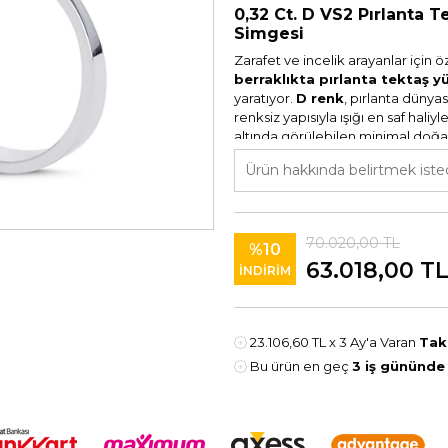
0,32 Ct. D VS2 Pırlanta T
Simgesi
Zarafet ve incelik arayanlar için 
berraklıkta pırlanta tektaş y
yaratıyor.
D renk
, pırlanta düny
renksiz yapısıyla ışığı en saf haliyle
altında görülebilen minimal doğal i
Bu eşsiz taş,
18 ayar altın mon
tasarımı sayesinde günlük kullanı
Ürün Detayları:
70.020,00
TL
%10
Taş Türü:
Pırlanta
63.018,00
T
İNDİRİM
Karat Ağırlığı:
0,32 Ct
Renk:
D (En yüksek renk kali
Berraklık:
VS2 (Yalnızca büyüt
23.106,60 TL
x 3 Ay'a Varan
Tak
Altın Ayarı:
18 Ayar
Bu ürün en geç
3 iş gününde
Bu Tektaşı Neden Seçmel
✔
D Renk Pırlanta:
En üst renk 
✔
VS2 Berraklık:
Yüksek berraklı