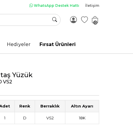
WhatsApp Destek Hattı
İletişim
0
Hediyeler
Fırsat Ürünleri
ktaş Yüzük
 D VS2
Adet
Renk
Berraklık
Altın Ayarı
1
D
VS2
18K