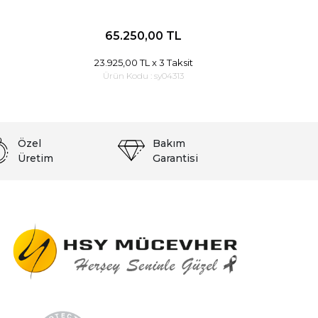
65.250,00 TL
23.925,00 TL
x 3 Taksit
Ürün Kodu :
sy04313
Özel
Bakım
Üretim
Garantisi