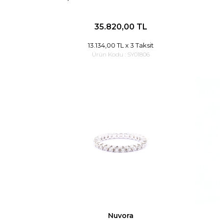
35.820,00 TL
13.134,00 TL
x 3 Taksit
Ürün Kodu :
SY01806
Nuvora