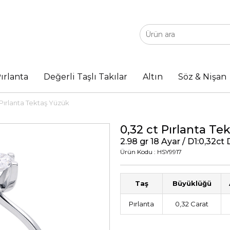
ırlanta
Değerli Taşlı Takılar
Altın
Söz & Nişan
 Pırlanta Tektaş Yüzük
0,32 ct Pırlanta Te
2.98 gr 18 Ayar / D1:0,32ct
Ürün Kodu : HSY9917
Taş
Büyüklüğü
Pırlanta
0,32 Carat