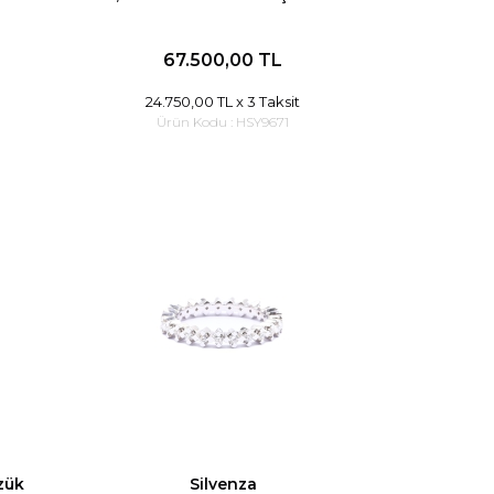
67.500,00 TL
24.750,00 TL
x 3 Taksit
Ürün Kodu :
HSY9671
üzük
Silvenza