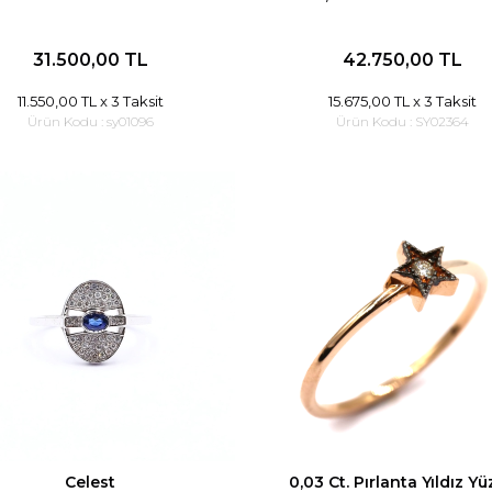
31.500,00 TL
42.750,00 TL
11.550,00 TL
x 3 Taksit
15.675,00 TL
x 3 Taksit
Ürün Kodu :
sy01096
Ürün Kodu :
SY02364
Celest
0,03 Ct. Pırlanta Yıldız Y