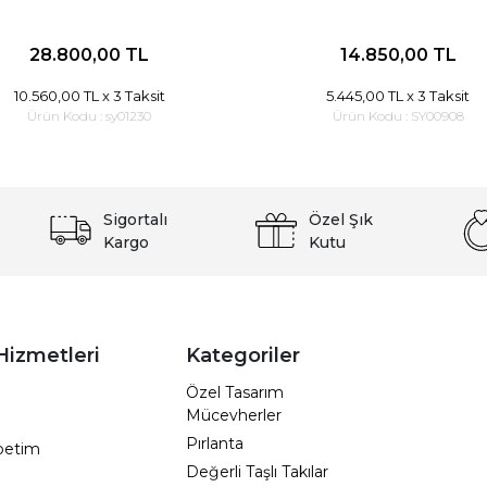
28.800,00 TL
14.850,00 TL
10.560,00 TL
x 3 Taksit
5.445,00 TL
x 3 Taksit
Ürün Kodu :
sy01230
Ürün Kodu :
SY00908
Sigortalı
Özel Şık
Kargo
Kutu
Hizmetleri
Kategoriler
Özel Tasarım
Mücevherler
Pırlanta
epetim
Değerli Taşlı Takılar