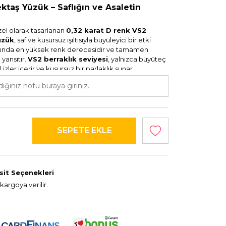
ektaş Yüzük – Saflığın ve Asaletin
özel olarak tasarlanan
0,32 karat D renk VS2
üzük
, saf ve kusursuz ışıltısıyla büyüleyici bir etki
asında en yüksek renk derecesidir ve tamamen
 yansıtır.
VS2 berraklık seviyesi
, yalnızca büyüteç
zler içerir ve kusursuz bir parlaklık sunar.
türü
ile mükemmel bir uyum içinde olup, zarif
mda ve özel günlerde şıklığınızı tamamlar.
L
tesi – tamamen renksiz)
eç altında görülebilen doğal izler)
sit Seçenekleri
kargoya verilir.
isiniz?
kalitesi, tamamen renksiz ve saf.
k seviyesi, gözle görünmeyen minimal izler.