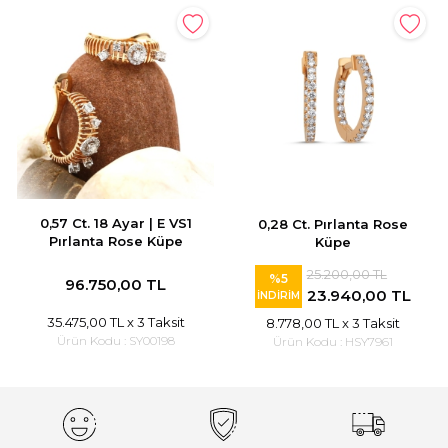
0,57 Ct. 18 Ayar | E VS1
0,28 Ct. Pırlanta Rose
Pırlanta Rose Küpe
Küpe
25.200,00 TL
%5
96.750,00 TL
23.940,00 TL
İNDİRİM
35.475,00 TL
x 3 Taksit
8.778,00 TL
x 3 Taksit
Ürün Kodu :
SY00198
Ürün Kodu :
HSY7961