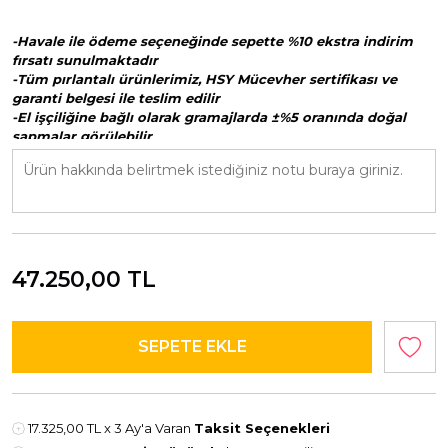
-Havale ile ödeme seçeneğinde sepette %10 ekstra indirim
fırsatı sunulmaktadır
-Tüm pırlantalı ürünlerimiz, HSY Mücevher sertifikası ve
garanti belgesi ile teslim edilir
-El işçiliğine bağlı olarak gramajlarda ±%5 oranında doğal
sapmalar görülebilir
-Yüzük ve bileklik siparişlerinde ölçü bilginizi sipariş notu
kısmında belirtmenizi rica ederiz
47.250,00
TL
17.325,00 TL
x 3 Ay'a Varan
Taksit Seçenekleri