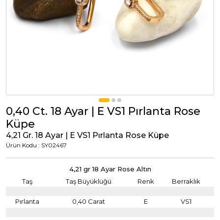
Tümünü Görüntüle
Tümünü Görüntüle
ci Takılar
uk Takıları
Erkek Takıları
l Tasarım
Tümünü Görüntüle
Küpeler
0,40 Ct. 18 Ayar | E VS1 Pırlanta Rose
Küpe
Tümünü Görüntüle
4,21 Gr. 18 Ayar | E VS1 Pırlanta Rose Küpe
Ürün Kodu : SY02467
nkli Taşlı
Takılar
4,21 gr 18 Ayar Rose Altın
Taş
Taş Büyüklüğü
Renk
Berraklık
Tümünü Görüntüle
Pırlanta
0,40 Carat
E
VS1