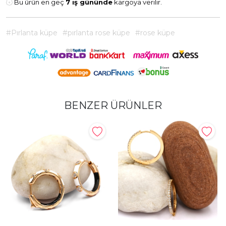
Bu ürün en geç
7 iş gününde
kargoya verilir.
#Pırlanta küpe
#pırlanta rose küpe
#rose küpe
BENZER ÜRÜNLER