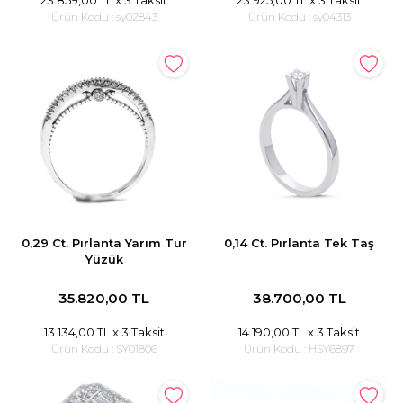
23.859,00 TL
x 3 Taksit
23.925,00 TL
x 3 Taksit
Ürün Kodu :
sy02843
Ürün Kodu :
sy04313
0,29 Ct. Pırlanta Yarım Tur
0,14 Ct. Pırlanta Tek Taş
Yüzük
35.820,00 TL
38.700,00 TL
13.134,00 TL
x 3 Taksit
14.190,00 TL
x 3 Taksit
Ürün Kodu :
SY01806
Ürün Kodu :
HSY6897