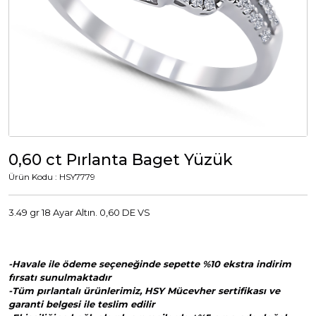
Tümünü Görüntüle
Tümünü Görüntüle
ci Takılar
uk Takıları
Erkek Takıları
l Tasarım
Tümünü Görüntüle
Küpeler
0,60 ct Pırlanta Baget Yüzük
Ürün Kodu : HSY7779
Tümünü Görüntüle
3.49 gr 18 Ayar Altın. 0,60 DE VS
nkli Taşlı
Takılar
-Havale ile ödeme seçeneğinde sepette %10 ekstra indirim
fırsatı sunulmaktadır
Tümünü Görüntüle
-Tüm pırlantalı ürünlerimiz, HSY Mücevher sertifikası ve
garanti belgesi ile teslim edilir