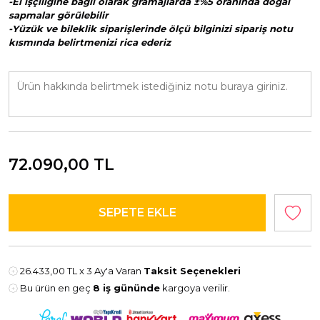
-El işçiliğine bağlı olarak gramajlarda ±%5 oranında doğal
sapmalar görülebilir
-Yüzük ve bileklik siparişlerinde ölçü bilginizi sipariş notu
kısmında belirtmenizi rica ederiz
72.090,00
TL
26.433,00 TL
x 3 Ay'a Varan
Taksit Seçenekleri
Bu ürün en geç
8 iş gününde
kargoya verilir.