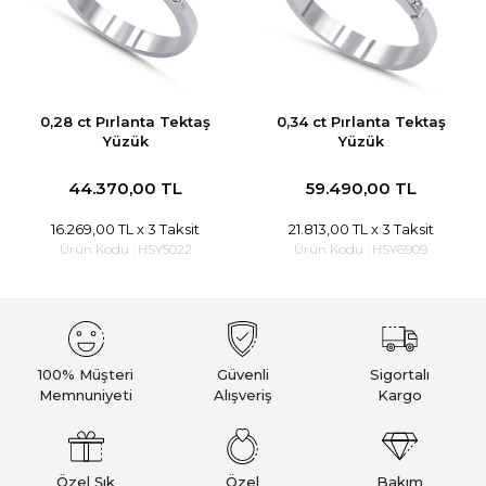
0,28 ct Pırlanta Tektaş
0,34 ct Pırlanta Tektaş
Yüzük
Yüzük
44.370,00 TL
59.490,00 TL
16.269,00 TL
x 3 Taksit
21.813,00 TL
x 3 Taksit
Ürün Kodu :
HSY5022
Ürün Kodu :
HSY6909
100% Müşteri
Güvenli
Sigortalı
Memnuniyeti
Alışveriş
Kargo
Özel Şık
Özel
Bakım