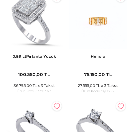
0,89 ctPırlanta Yüzük
Heliora
100.350,00 TL
75.150,00 TL
36.795,00 TL
x 3 Taksit
27.555,00 TL
x 3 Taksit
Ürün Kodu :
SY01973
Ürün Kodu :
sy03512