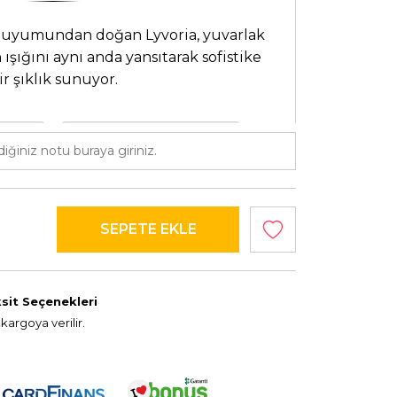
if uyumundan doğan Lyvoria, yuvarlak
 ışığını aynı anda yansıtarak sofistike
ir şıklık sunuyor.
RI
TAŞ DETAYLARI
ın
Pırlanta: 0.64 ct E VS
 • PIRLANTA • İKİ IŞIĞIN ZARAFETİ
sit Seçenekleri
kargoya verilir.
sepette %10 ekstra indirim fırsatı