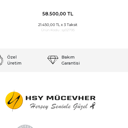
58.500,00 TL
21.450,00 TL
x 3 Taksit
Ürün Kodu :
sy02795
Özel
Bakım
Üretim
Garantisi