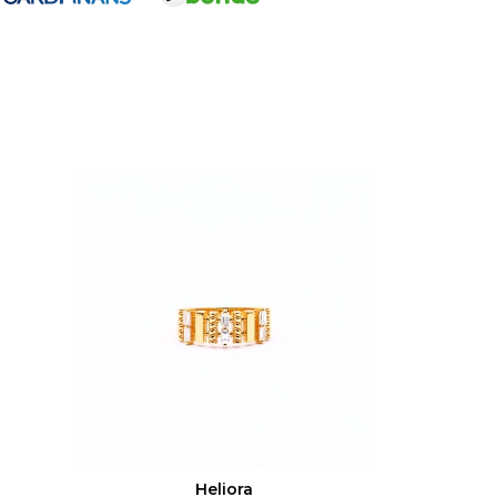
Y Mücevher sertifikası ve garanti belgesi ile
majlarda ±%5 oranında doğal sapmalar görülebilir
e ölçü bilginizi sipariş notu kısmında
Heliora