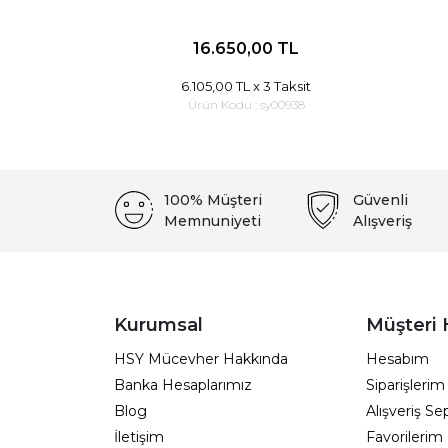
16.650,00 TL
6.105,00 TL
x 3 Taksit
Ürün Kodu :
sy00938
100% Müşteri
Güvenli
Memnuniyeti
Alışveriş
Kurumsal
Müşteri 
HSY Mücevher Hakkında
Hesabım
Banka Hesaplarımız
Siparişlerim
Blog
Alışveriş S
İletişim
Favorilerim