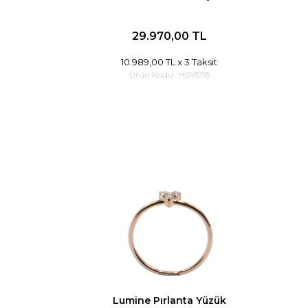
29.970,00 TL
10.989,00 TL
x 3 Taksit
Ürün Kodu :
HSY6116
Lumine Pırlanta Yüzük