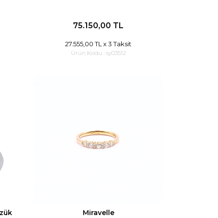
75.150,00 TL
27.555,00 TL
x 3 Taksit
Ürün Kodu :
sy03512
üzük
Miravelle