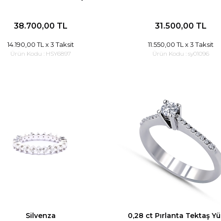
38.700,00 TL
31.500,00 TL
14.190,00 TL
x 3 Taksit
11.550,00 TL
x 3 Taksit
Ürün Kodu :
HSY6897
Ürün Kodu :
sy01096
Silvenza
0,28 ct Pırlanta Tektaş Y