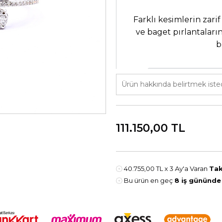
Farklı kesimlerin zar
ve baget pırlantaların
b
ÜRÜN DETAYLA
18 Ayar Beyaz Alt
3.98 Gram
111.150,00
TL
BEYAZ ALTIN
40.755,00 TL
x 3 Ay'a Varan
Tak
Bu ürün en geç
8 iş gününde
-Havale ile ödeme seçeneğinde 
sunulmaktadır