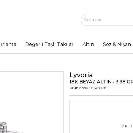
ırlanta
Değerli Taşlı Takılar
Altın
Söz & Nişan
Lyvoria
18K BEYAZ ALTIN • 3.98 G
Ürün Kodu : HSY8928
18K B