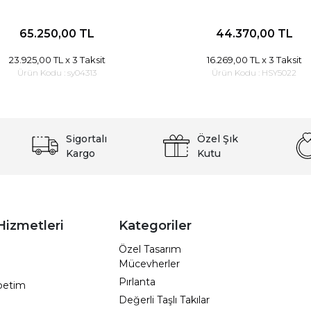
65.250,00 TL
44.370,00 TL
23.925,00 TL
x 3 Taksit
16.269,00 TL
x 3 Taksit
Ürün Kodu :
sy04313
Ürün Kodu :
HSY5022
Sigortalı
Özel Şık
Kargo
Kutu
Hizmetleri
Kategoriler
Özel Tasarım
Mücevherler
Pırlanta
epetim
Değerli Taşlı Takılar