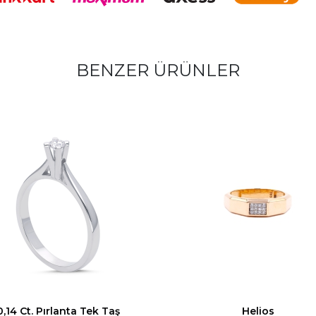
-Tüm pırlantalı ürünlerimiz, HS
teslim edilir
-El işçiliğine bağlı olarak gra
-Yüzük ve bileklik siparişlerind
belirtmenizi rica ederiz
BENZER ÜRÜNLER
0,14 Ct. Pırlanta Tek Taş
Helios