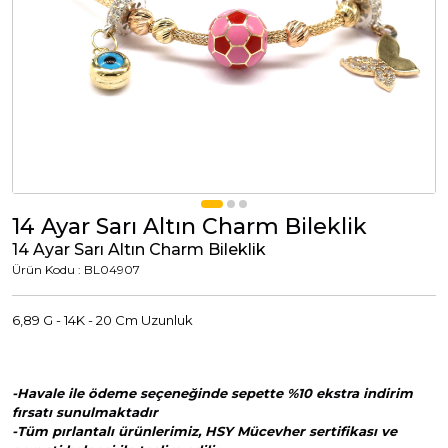
Tümünü Görüntüle
Tümünü Görüntüle
ci Takılar
uk Takıları
Erkek Takıları
l Tasarım
Tümünü Görüntüle
Küpeler
14 Ayar Sarı Altın Charm Bileklik
14 Ayar Sarı Altın Charm Bileklik
Tümünü Görüntüle
Ürün Kodu : BL04907
nkli Taşlı
6,89 G - 14K - 20 Cm Uzunluk
Takılar
-Havale ile ödeme seçeneğinde sepette %10 ekstra indirim
Tümünü Görüntüle
fırsatı sunulmaktadır
-Tüm pırlantalı ürünlerimiz, HSY Mücevher sertifikası ve