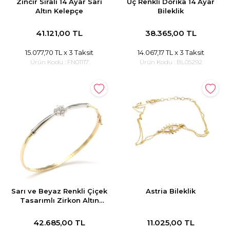
Zincir Sıralı 14 Ayar Sarı
Üç Renkli Dorika 14 Ayar
Altın Kelepçe
Bileklik
41.121,00 TL
38.365,00 TL
15.077,70 TL
x 3 Taksit
14.067,17 TL
x 3 Taksit
Ürün Kodu :
FN01117
Ürün Kodu :
BL05292
Sarı ve Beyaz Renkli Çiçek
Astria Bileklik
Tasarımlı Zirkon Altın
Kelepçe
42.685,00 TL
11.025,00 TL