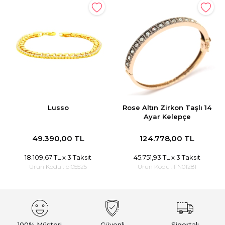
Lusso
Rose Altın Zirkon Taşlı 14
Ayar Kelepçe
49.390,00 TL
124.778,00 TL
18.109,67 TL
x 3 Taksit
45.751,93 TL
x 3 Taksit
Ürün Kodu :
bl05525
Ürün Kodu :
FN01281
100% Müşteri
Güvenli
Sigortalı