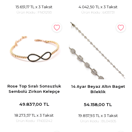
15.651,17 TL
x 3 Taksit
4.042,50 TL
x 3 Taksit
Ürün Kodu :
FN01293
Ürün Kodu :
bl05731
Rose Top Sıralı Sonsuzluk
14 Ayar Beyaz Altın Baget
Sembolü Zirkon Kelepçe
Bileklik
49.837,00 TL
54.158,00 TL
18.273,57 TL
x 3 Taksit
19.857,93 TL
x 3 Taksit
Ürün Kodu :
FN00242
Ürün Kodu :
BL04505