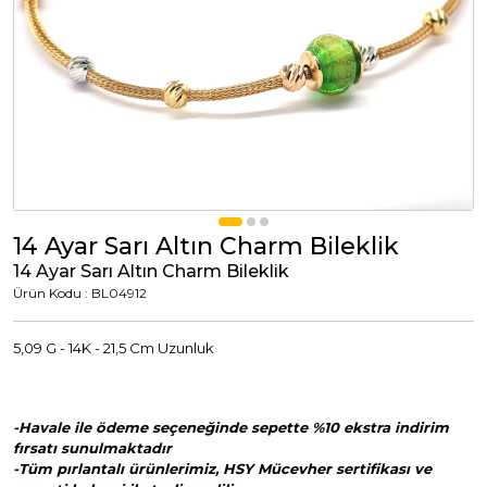
Tümünü Görüntüle
Tümünü Görüntüle
ci Takılar
uk Takıları
Erkek Takıları
l Tasarım
Tümünü Görüntüle
Küpeler
14 Ayar Sarı Altın Charm Bileklik
14 Ayar Sarı Altın Charm Bileklik
Tümünü Görüntüle
Ürün Kodu : BL04912
nkli Taşlı
5,09 G - 14K - 21,5 Cm Uzunluk
Takılar
-Havale ile ödeme seçeneğinde sepette %10 ekstra indirim
Tümünü Görüntüle
fırsatı sunulmaktadır
-Tüm pırlantalı ürünlerimiz, HSY Mücevher sertifikası ve