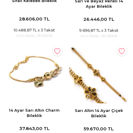
Sıralı Kelebek Bileklik
Sarı ve Beyaz Renkli 14
Ayar Bileklik
28.606,00 TL
26.446,00 TL
10.488,87 TL
x 3 Taksit
9.696,87 TL
x 3 Taksit
Ürün Kodu :
BL05204
Ürün Kodu :
BL05048
14 Ayar Sarı Altın Charm
Sarı Altın 14 Ayar Çiçek
Bileklik
Bileklik
37.843,00 TL
59.670,00 TL