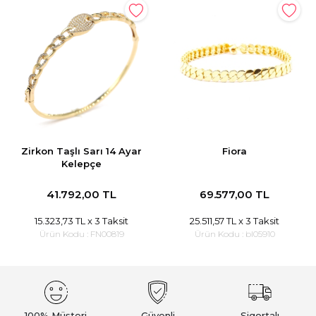
Zirkon Taşlı Sarı 14 Ayar
Fiora
Kelepçe
41.792,00 TL
69.577,00 TL
15.323,73 TL
x 3 Taksit
25.511,57 TL
x 3 Taksit
Ürün Kodu :
FN00819
Ürün Kodu :
bl05910
100% Müşteri
Güvenli
Sigortalı