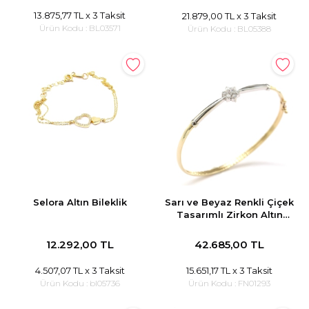
13.875,77 TL
x 3 Taksit
21.879,00 TL
x 3 Taksit
Ürün Kodu :
BL03571
Ürün Kodu :
BL05388
Selora Altın Bileklik
Sarı ve Beyaz Renkli Çiçek
Tasarımlı Zirkon Altın
Kelepçe
12.292,00 TL
42.685,00 TL
4.507,07 TL
x 3 Taksit
15.651,17 TL
x 3 Taksit
Ürün Kodu :
bl05736
Ürün Kodu :
FN01293