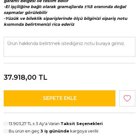
garanti belgesi ile teslim edilir
-El işçiliğine bağlı olarak gramajlarda ±%5 oranında doğal
sapmalar görülebilir
-Yüzük ve bileklik siparişlerinde ölçü bilginizi sipariş notu
kısmında belirtmenizi rica ederiz
37.918,00
TL
13.903,27 TL
x 3 Ay'a Varan
Taksit Seçenekleri
Bu ürün en geç
3 iş gününde
kargoya verilir.