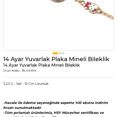
Tümünü Görüntüle
Tümünü Görüntüle
ci Takılar
uk Takıları
Erkek Takıları
l Tasarım
Tümünü Görüntüle
Küpeler
14 Ayar Yuvarlak Plaka Mineli Bileklik
14 Ayar Yuvarlak Plaka Mineli Bileklik
Tümünü Görüntüle
Ürün Kodu : BL04494
nkli Taşlı
3,23 G - 14K - 15 Cm Uzunluk
Takılar
-Havale ile ödeme seçeneğinde sepette %10 ekstra indirim
Tümünü Görüntüle
fırsatı sunulmaktadır
-Tüm pırlantalı ürünlerimiz, HSY Mücevher sertifikası ve