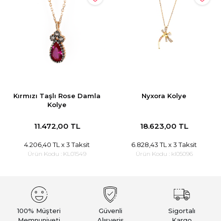
Kırmızı Taşlı Rose Damla
Nyxora Kolye
Kolye
11.472,00 TL
18.623,00 TL
4.206,40 TL
x 3 Taksit
6.828,43 TL
x 3 Taksit
Ürün Kodu :
KL01549
Ürün Kodu :
kl05096
100% Müşteri
Güvenli
Sigortalı
Memnuniyeti
Alışveriş
Kargo