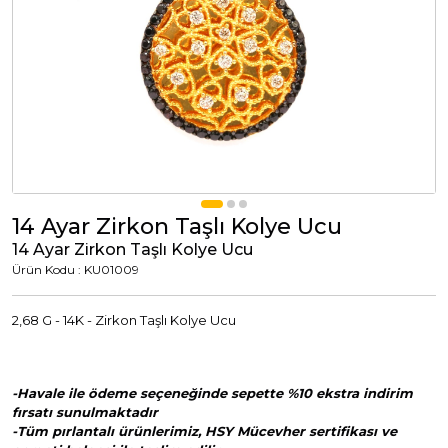
Tümünü Görüntüle
Tümünü Görüntüle
ci Takılar
uk Takıları
Erkek Takıları
l Tasarım
Tümünü Görüntüle
Küpeler
14 Ayar Zirkon Taşlı Kolye Ucu
14 Ayar Zirkon Taşlı Kolye Ucu
Tümünü Görüntüle
Ürün Kodu : KU01009
nkli Taşlı
2,68 G - 14K - Zirkon Taşlı Kolye Ucu
Takılar
-Havale ile ödeme seçeneğinde sepette %10 ekstra indirim
Tümünü Görüntüle
fırsatı sunulmaktadır
-Tüm pırlantalı ürünlerimiz, HSY Mücevher sertifikası ve