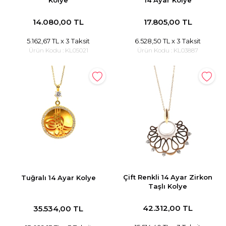
Kolye
14 Ayar Kolye
14.080,00 TL
17.805,00 TL
5.162,67 TL
x 3 Taksit
6.528,50 TL
x 3 Taksit
Ürün Kodu :
KL05021
Ürün Kodu :
KL03887
Çift Renkli 14 Ayar Zirkon
Tuğralı 14 Ayar Kolye
Taşlı Kolye
42.312,00 TL
35.534,00 TL