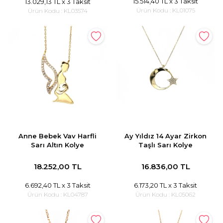
15.514,40 TL
x 3 Taksit
13.029,13 TL
x 3 Taksit
Ürün Kodu :
KL01075
Ürün Kodu :
KL03574
Anne Bebek Vav Harfli
Ay Yıldız 14 Ayar Zirkon
Sarı Altın Kolye
Taşlı Sarı Kolye
18.252,00 TL
16.836,00 TL
6.692,40 TL
x 3 Taksit
6.173,20 TL
x 3 Taksit
Ürün Kodu :
KL04787
Ürün Kodu :
KL05062