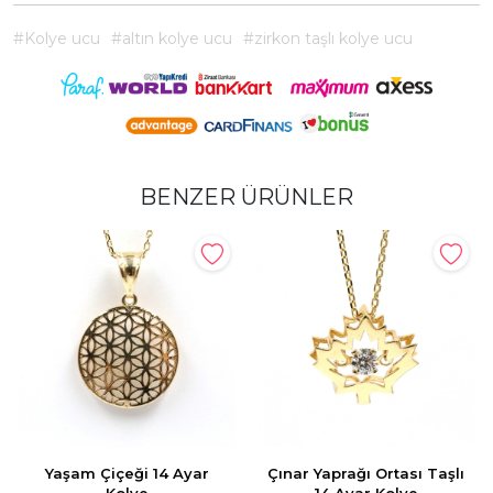
#Kolye ucu
#altın kolye ucu
#zirkon taşlı kolye ucu
BENZER ÜRÜNLER
Yaşam Çiçeği 14 Ayar
Çınar Yaprağı Ortası Taşlı