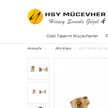
Özel Tasarım Mücevherler
P
Anasayfa
Altın Küpe
Altın Tektaş Sarı K