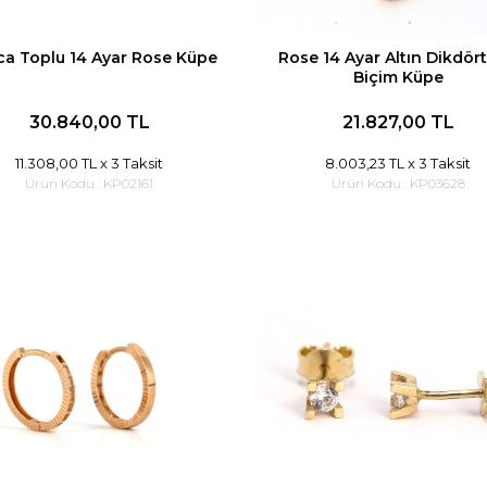
ca Toplu 14 Ayar Rose Küpe
Rose 14 Ayar Altın Dikdör
Biçim Küpe
30.840,00 TL
21.827,00 TL
11.308,00 TL
x 3 Taksit
8.003,23 TL
x 3 Taksit
Ürün Kodu :
KP02161
Ürün Kodu :
KP03628