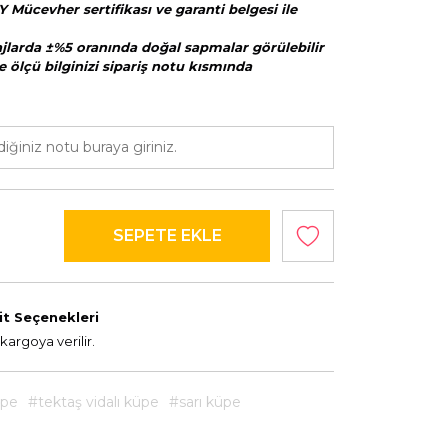
Y Mücevher sertifikası ve garanti belgesi ile
majlarda ±%5 oranında doğal sapmalar görülebilir
e ölçü bilginizi sipariş notu kısmında
it Seçenekleri
kargoya verilir.
üpe
#tektaş vidalı küpe
#sarı küpe