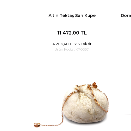
Altın Tektaş Sarı Küpe
Dori
11.472,00 TL
4.206,40 TL
x 3 Taksit
Ürün Kodu :
KP00301