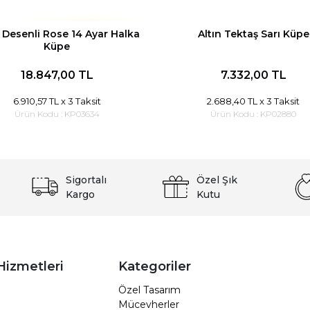
 Desenli Rose 14 Ayar Halka
Altın Tektaş Sarı Küpe
Küpe
18.847,00 TL
7.332,00 TL
6.910,57 TL
x 3 Taksit
2.688,40 TL
x 3 Taksit
Ürün Kodu :
KP03634
Ürün Kodu :
KP02880
Sigortalı
Özel Şık
Kargo
Kutu
Hizmetleri
Kategoriler
Özel Tasarım
Mücevherler