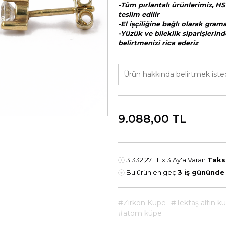
-Tüm pırlantalı ürünlerimiz, HS
teslim edilir
-El işçiliğine bağlı olarak gra
-Yüzük ve bileklik siparişlerind
belirtmenizi rica ederiz
9.088,00
TL
3.332,27 TL
x 3 Ay'a Varan
Taks
Bu ürün en geç
3 iş gününde
#Zirkon Küpe
#Tektaş altın k
#atom küpe