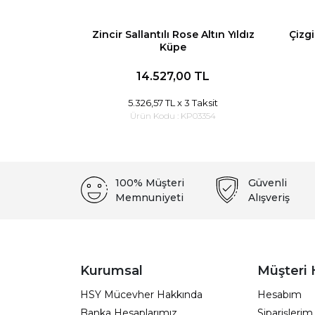
Zincir Sallantılı Rose Altın Yıldız
Çizgi
Küpe
14.527,00 TL
5.326,57 TL
x 3 Taksit
Ürün Kodu :
KP03354
100% Müşteri
Güvenli
Memnuniyeti
Alışveriş
Kurumsal
Müşteri 
HSY Mücevher Hakkında
Hesabım
Banka Hesaplarımız
Siparişlerim