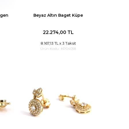
tgen
Beyaz Altın Baget Küpe
22.274,00 TL
8.167,13 TL
x 3 Taksit
Ürün Kodu :
KP04058