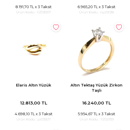
8.191,70 TL
x 3 Taksit
6.965,20 TL
x 3 Taksit
Ürün Kodu :
YZ03007
Ürün Kodu :
nyz0036
Elaris Altın Yüzük
Altın Tektaş Yüzük Zirkon
Taşlı
12.813,00 TL
16.240,00 TL
4.698,10 TL
x 3 Taksit
5.954,67 TL
x 3 Taksit
Ürün Kodu :
yz03507
Ürün Kodu :
YZ02159