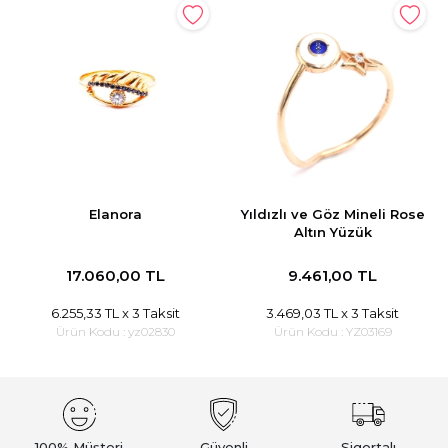
Elanora
Yıldızlı ve Göz Mineli Rose
Altın Yüzük
17.060,00 TL
9.461,00 TL
6.255,33 TL
x 3 Taksit
3.469,03 TL
x 3 Taksit
Ürün Kodu :
yz02830
Ürün Kodu :
YZ03169
100% Müşteri
Güvenli
Sigortalı