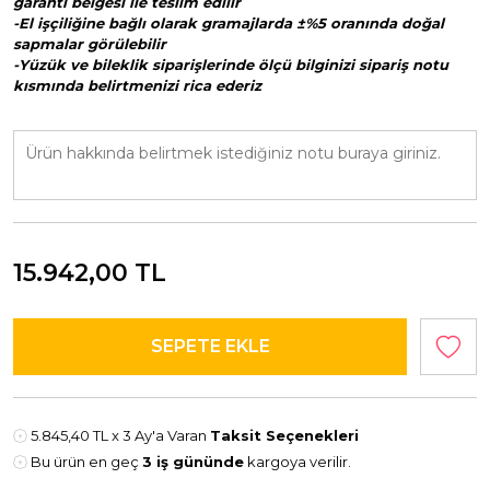
garanti belgesi ile teslim edilir
-El işçiliğine bağlı olarak gramajlarda ±%5 oranında doğal
sapmalar görülebilir
-Yüzük ve bileklik siparişlerinde ölçü bilginizi sipariş notu
kısmında belirtmenizi rica ederiz
15.942,00
TL
5.845,40 TL
x 3 Ay'a Varan
Taksit Seçenekleri
Bu ürün en geç
3 iş gününde
kargoya verilir.