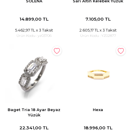
SOLENA
Sarı Altın Kelebek Yüzük
14.899,00 TL
7.105,00 TL
5.462,97 TL
x 3 Taksit
2.605,17 TL
x 3 Taksit
Ürün Kodu :
yz03706
Ürün Kodu :
YZ02877
Baget Tria 18 Ayar Beyaz
Hexa
Yüzük
22.341,00 TL
18.996,00 TL