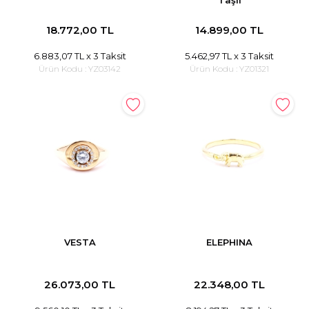
Taşlı
18.772,00 TL
14.899,00 TL
6.883,07 TL
x 3 Taksit
5.462,97 TL
x 3 Taksit
Ürün Kodu :
YZ03142
Ürün Kodu :
YZ01321
VESTA
ELEPHINA
26.073,00 TL
22.348,00 TL