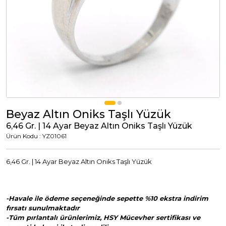
Tümünü Görüntüle
Tümünü Görüntüle
ci Takılar
uk Takıları
Erkek Takıları
l Tasarım
Tümünü Görüntüle
Küpeler
Beyaz Altın Oniks Taşlı Yüzük
6,46 Gr. | 14 Ayar Beyaz Altın Oniks Taşlı Yüzük
Tümünü Görüntüle
Ürün Kodu : YZ01061
nkli Taşlı
6,46 Gr. | 14 Ayar Beyaz Altın Oniks Taşlı Yüzük
Takılar
-Havale ile ödeme seçeneğinde sepette %10 ekstra indirim
Tümünü Görüntüle
fırsatı sunulmaktadır
-Tüm pırlantalı ürünlerimiz, HSY Mücevher sertifikası ve