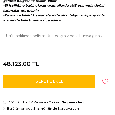
garanti belgesi ile teslim edilir
-El işçiliğine bağlı olarak gramajlarda ±%5 oranında doğal
sapmalar görülebilir
-Yüzük ve bileklik siparişlerinde ölçü bilginizi sipariş notu
kısmında belirtmenizi rica ederiz
48.123,00
TL
17.645,10 TL
x 3 Ay'a Varan
Taksit Seçenekleri
Bu ürün en geç
3 iş gününde
kargoya verilir.