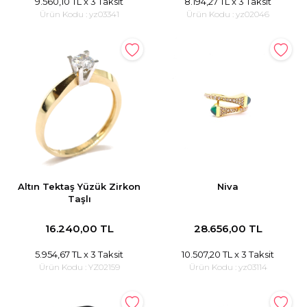
9.560,10 TL
x 3 Taksit
8.194,27 TL
x 3 Taksit
Ürün Kodu :
yz03341
Ürün Kodu :
yz02046
Altın Tektaş Yüzük Zirkon
Niva
Taşlı
16.240,00 TL
28.656,00 TL
5.954,67 TL
x 3 Taksit
10.507,20 TL
x 3 Taksit
Ürün Kodu :
YZ02159
Ürün Kodu :
yz03114