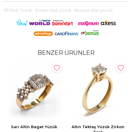
#Erkek Yüzük
#oniks taşlı yüzük
#beyaz altın yüzük
BENZER ÜRÜNLER
Sari Altin Baget Yüzük
Altın Tektaş Yüzük Zirkon