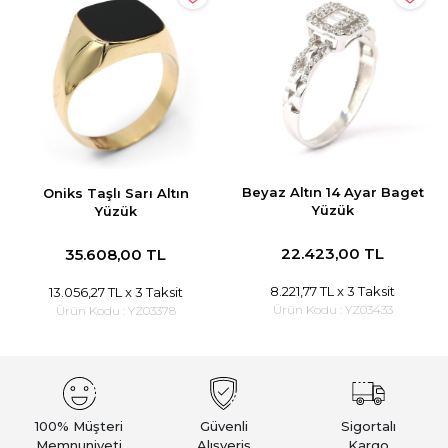
Beyaz Altın 14 Ayar Baget
Oniks Taşlı Sarı Altın
Yüzük
Yüzük
22.423,00 TL
35.608,00 TL
8.221,77 TL
x 3 Taksit
13.056,27 TL
x 3 Taksit
Ürün Kodu :
YZ03433
Ürün Kodu :
YZ03378
100% Müşteri
Güvenli
Sigortalı
Memnuniyeti
Alışveriş
Kargo