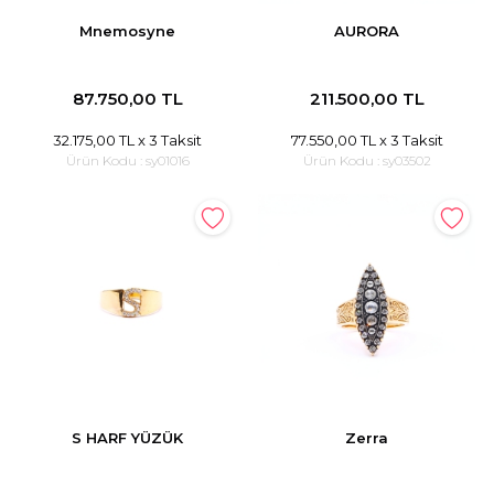
Mnemosyne
AURORA
87.750,00 TL
211.500,00 TL
32.175,00 TL
x 3 Taksit
77.550,00 TL
x 3 Taksit
Ürün Kodu :
sy01016
Ürün Kodu :
sy03502
S HARF YÜZÜK
Zerra