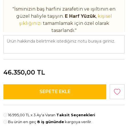
"İsminizin baş harfini zarafetin ve ışıltının en
güzel haliyle taşıyın.
E Harf Yüzük
,
kişisel
şıklığınızı
tamamlamak için özel olarak
tasarlandı."
ÜRÜN BİLGİLERİ
18 Ayar Sarı Altın
3.10 Gram
46.350,00
TL
0.10 Ct E VS1 Pırlanta
"Sipariş verirken yüzük ölçünüzü belirtmeyi
unutmayın. Her harf, kendi hikâyesini anlatır."
16.995,00 TL
x 3 Ay'a Varan
Taksit Seçenekleri
Bu ürün en geç
8 iş gününde
kargoya verilir.