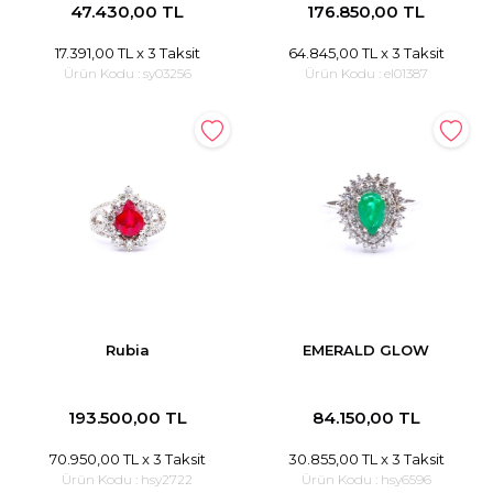
47.430,00 TL
176.850,00 TL
17.391,00 TL
x 3 Taksit
64.845,00 TL
x 3 Taksit
Ürün Kodu :
sy03256
Ürün Kodu :
el01387
Rubia
EMERALD GLOW
193.500,00 TL
84.150,00 TL
70.950,00 TL
x 3 Taksit
30.855,00 TL
x 3 Taksit
Ürün Kodu :
hsy2722
Ürün Kodu :
hsy6596