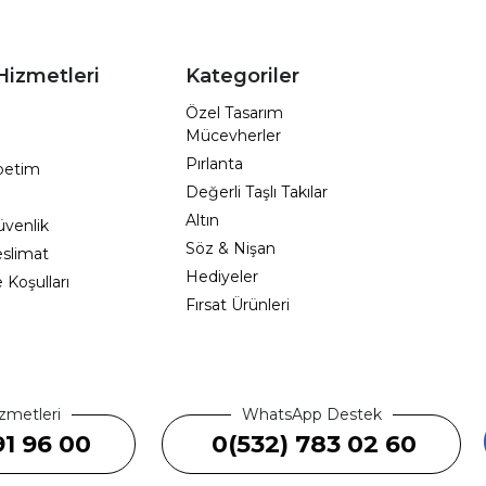
Hizmetleri
Kategoriler
Özel Tasarım
Mücevherler
Pırlanta
epetim
Değerli Taşlı Takılar
Altın
Güvenlik
Söz & Nişan
eslimat
Hediyeler
e Koşulları
Fırsat Ürünleri
zmetleri
WhatsApp Destek
91 96 00
0(532) 783 02 60