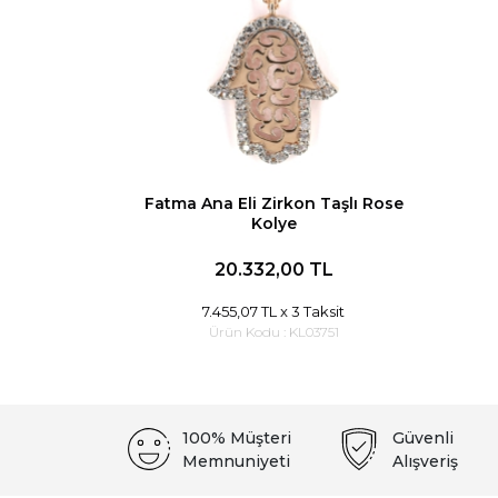
Fatma Ana Eli Zirkon Taşlı Rose
Kolye
20.332,00 TL
7.455,07 TL
x 3 Taksit
Ürün Kodu :
KL03751
100% Müşteri
Güvenli
Memnuniyeti
Alışveriş