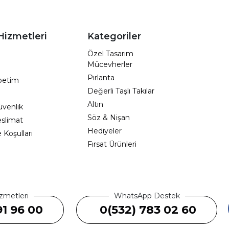
Hizmetleri
Kategoriler
Özel Tasarım
Mücevherler
Pırlanta
epetim
Değerli Taşlı Takılar
Altın
Güvenlik
Söz & Nişan
eslimat
Hediyeler
e Koşulları
Fırsat Ürünleri
zmetleri
WhatsApp Destek
91 96 00
0(532) 783 02 60