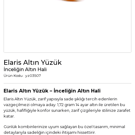
Tümünü Görüntüle
Tümünü Görüntüle
ci Takılar
uk Takıları
Erkek Takıları
l Tasarım
Tümünü Görüntüle
Küpeler
Elaris Altın Yüzük
İnceliğin Altın Hali
Ürün Kodu : yz03507
Tümünü Görüntüle
Elaris Altın Yüzük – İnceliğin Altın Hali
nkli Taşlı
Elaris Altın Yüzük, zarif yapısıyla sade şıklığı tercih edenlerin
Takılar
vazgeçilmezi olmaya aday. 1,72 gram 14 ayar altın ile üretilen bu
yüzük, hafifliğiyle konfor sunarken, zarif çizgileriyle stilinize zarafet
katar.
Tümünü Görüntüle
Günlük kombinlerinize uyum sağlayan bu özel tasarım, minimal
detaylarıyla sadeliğin içindeki ihtişamı hissettirir.