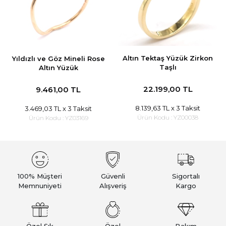
Altın Tektaş Yüzük Zirkon
Yıldızlı ve Göz Mineli Rose
Taşlı
Altın Yüzük
22.199,00 TL
9.461,00 TL
8.139,63 TL
x 3 Taksit
3.469,03 TL
x 3 Taksit
Ürün Kodu :
YZ00038
Ürün Kodu :
YZ03169
100% Müşteri
Güvenli
Sigortalı
Memnuniyeti
Alışveriş
Kargo