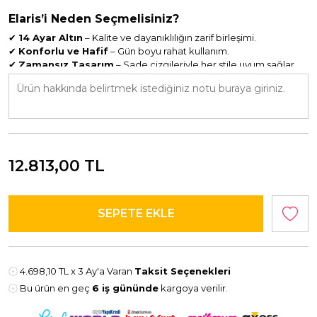
Elaris’i Neden Seçmelisiniz?
✔
14 Ayar Altın
– Kalite ve dayanıklılığın zarif birleşimi.
✔
Konforlu ve Hafif
– Gün boyu rahat kullanım.
✔
Zamansız Tasarım
– Sade çizgileriyle her stile uyum sağlar.
✨
Sadelikteki inceliği keşfetmek için Elaris Altın
Yüzük ile tanışın.
-Havale ile ödeme seçeneğinde sepette %10 ekstra indirim
12.813,00
TL
fırsatı sunulmaktadır
-Tüm pırlantalı ürünlerimiz, HSY Mücevher sertifikası ve
garanti belgesi ile teslim edilir
-El işçiliğine bağlı olarak gramajlarda ±%5 oranında doğal
sapmalar görülebilir
-Yüzük ve bileklik siparişlerinde ölçü bilginizi sipariş notu
kısmında belirtmenizi rica ederiz
4.698,10 TL
x 3 Ay'a Varan
Taksit Seçenekleri
Bu ürün en geç
6 iş gününde
kargoya verilir.