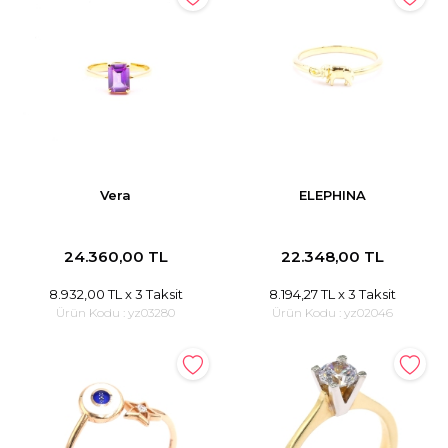
Vera
ELEPHINA
24.360,00 TL
22.348,00 TL
8.932,00 TL
x 3 Taksit
8.194,27 TL
x 3 Taksit
Ürün Kodu :
yz03280
Ürün Kodu :
yz02046