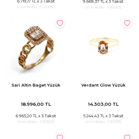
6.719,17 TL
x 3 Taksit
9.669,37 TL
x 3 Taksit
Ürün Kodu :
YZ00050
Ürün Kodu :
YZ00033
Sari Altin Baget Yüzük
Verdant Glow Yüzük
18.996,00 TL
14.303,00 TL
6.965,20 TL
x 3 Taksit
5.244,43 TL
x 3 Taksit
Ürün Kodu :
YZ03252
Ürün Kodu :
YZ03315