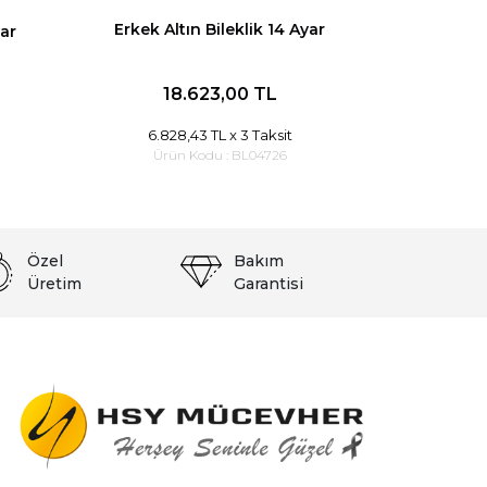
Erkek Altın Bileklik 14 Ayar
yar
18.623,00 TL
6.828,43 TL
x 3 Taksit
Ürün Kodu :
BL04726
Özel
Bakım
Üretim
Garantisi