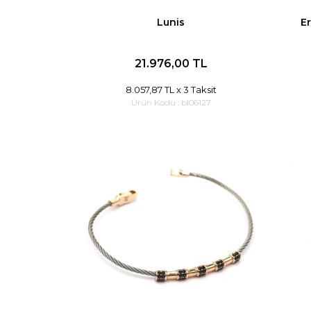
Lunis
Er
21.976,00 TL
8.057,87 TL
x 3 Taksit
Ürün Kodu :
bl06127