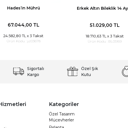
Hades’in Mührü
Erkek Altın Bileklik 14 A
67.044,00 TL
51.029,00 TL
24.582,80 TL
x 3 Taksit
18.710,63 TL
x 3 Taksit
Ürün Kodu :
yz03678
Ürün Kodu :
BL05169
Sigortalı
Özel Şık
Kargo
Kutu
Hizmetleri
Kategoriler
Özel Tasarım
Mücevherler
Pırlanta