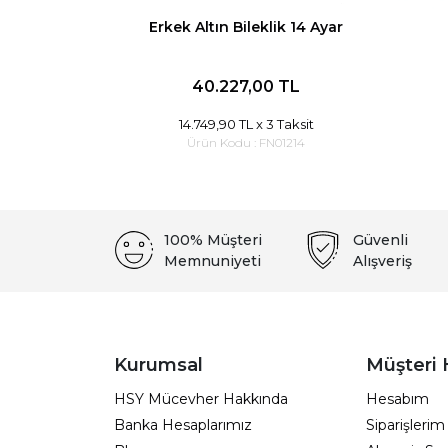
Erkek Altın Bileklik 14 Ayar
40.227,00 TL
14.749,90 TL
x 3 Taksit
Ürün Kodu :
FN01214
100% Müşteri
Güvenli
Memnuniyeti
Alışveriş
Kurumsal
Müşteri 
HSY Mücevher Hakkında
Hesabım
Banka Hesaplarımız
Siparişlerim