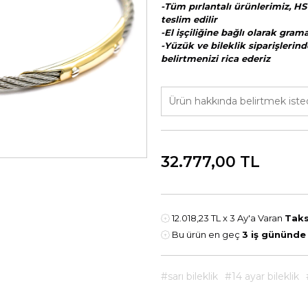
-Tüm pırlantalı ürünlerimiz, HS
teslim edilir
-El işçiliğine bağlı olarak gra
-Yüzük ve bileklik siparişlerind
belirtmenizi rica ederiz
32.777,00
TL
12.018,23 TL
x 3 Ay'a Varan
Taks
Bu ürün en geç
3 iş gününde
#sarı bileklik
#14 ayar bileklik