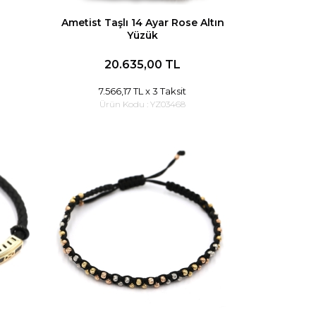
Ametist Taşlı 14 Ayar Rose Altın
Yüzük
20.635,00 TL
7.566,17 TL
x 3 Taksit
Ürün Kodu :
YZ03468