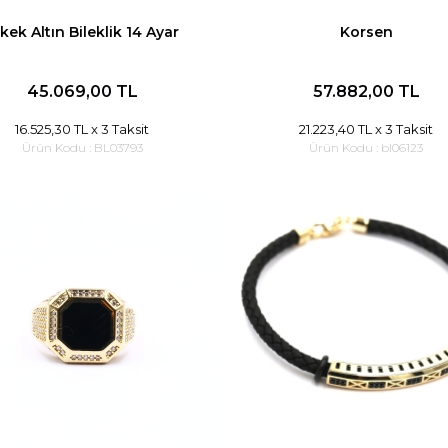
kek Altın Bileklik 14 Ayar
Korsen
45.069,00 TL
57.882,00 TL
16.525,30 TL
x 3 Taksit
21.223,40 TL
x 3 Taksit
Ürün Kodu :
BL03793
Ürün Kodu :
bl06123