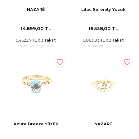
NAZARÉ
Lilac Serenity Yüzük
14.899,00 TL
16.538,00 TL
5.462,97 TL
x 3 Taksit
6.063,93 TL
x 3 Taksit
Ürün Kodu :
yz03531
Ürün Kodu :
YZ03653
Azure Breeze Yüzük
NAZARÉ