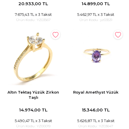
20.933,00 TL
14.899,00 TL
7.675,43 TL
x 3 Taksit
5.462,97 TL
x 3 Taksit
Ürün Kodu :
YZ03567
Ürün Kodu :
yz03531
Altın Tektaş Yüzük Zirkon
Royal Amethyst Yüzük
Taşlı
14.974,00 TL
15.346,00 TL
5.490,47 TL
x 3 Taksit
5.626,87 TL
x 3 Taksit
Ürün Kodu :
YZ00019
Ürün Kodu :
YZ03647