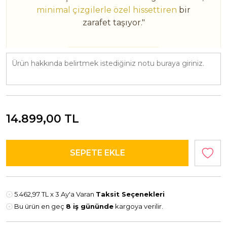
minimal çizgilerle özel hissettiren
bir
zarafet taşıyor."
ÜRÜN BİLGİLERİ
14 Ayar Sarı Altın
1.59 Gram
Kar Tanesi Figürlü
14.899,00
TL
"FLAKE'in zarifliği, sizinle anlam kazanır.
Sipariş vermeden önce yüzük ölçünüzü
belirtmeyi unutmayın."
5.462,97 TL
x 3 Ay'a Varan
Taksit Seçenekleri
Bu ürün en geç
8 iş gününde
kargoya verilir.
FLAKE • 14K SARI ALTIN • 1.59 GR