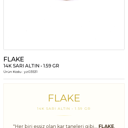
Tümünü Görüntüle
Tümünü Görüntüle
ci Takılar
uk Takıları
Erkek Takıları
l Tasarım
Tümünü Görüntüle
Küpeler
FLAKE
14K SARI ALTIN • 1.59 GR
Ürün Kodu : yz03531
Tümünü Görüntüle
nkli Taşlı
FLAKE
Takılar
14K SARI ALTIN • 1.59 GR
Tümünü Görüntüle
"Her biri eşsiz olan kar taneleri gibi…
FLAKE
,