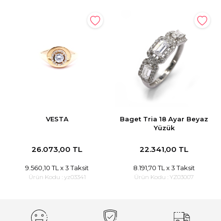
VESTA
Baget Tria 18 Ayar Beyaz
Yüzük
26.073,00 TL
22.341,00 TL
9.560,10 TL
x 3 Taksit
8.191,70 TL
x 3 Taksit
Ürün Kodu :
yz03341
Ürün Kodu :
YZ03007