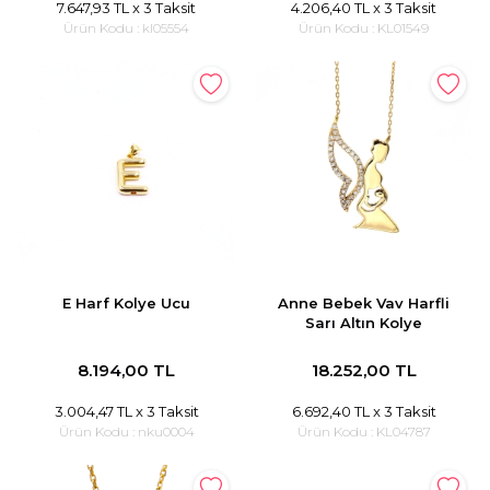
7.647,93 TL
x 3 Taksit
4.206,40 TL
x 3 Taksit
Ürün Kodu :
kl05554
Ürün Kodu :
KL01549
E Harf Kolye Ucu
Anne Bebek Vav Harfli
Sarı Altın Kolye
8.194,00 TL
18.252,00 TL
3.004,47 TL
x 3 Taksit
6.692,40 TL
x 3 Taksit
Ürün Kodu :
nku0004
Ürün Kodu :
KL04787