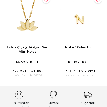
Lotus Çiçeği 14 Ayar Sarı
N Harf Kolye Ucu
Altın Kolye
14.378,00 TL
10.802,00 TL
5.271,93 TL
x 3 Taksit
3.960,73 TL
x 3 Taksit
Ürün Kodu :
KL04704
Ürün Kodu :
nku0006
100% Müşteri
Güvenli
Sigortalı