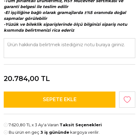
-Tüm pırlantalı ürünlerimiz, HSY Mücevher sertifikası ve
garanti belgesi ile teslim edilir
-El işçiliğine bağlı olarak gramajlarda ±%5 oranında doğal
sapmalar görülebilir
-Yüzük ve bileklik siparişlerinde ölçü bilginizi sipariş notu
kısmında belirtmenizi rica ederiz
20.784,00
TL
7.620,80 TL
x 3 Ay'a Varan
Taksit Seçenekleri
Bu ürün en geç
3 iş gününde
kargoya verilir.