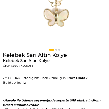
Tümünü Görüntüle
Tümünü Görüntüle
ci Takılar
uk Takıları
Erkek Takıları
l Tasarım
Tümünü Görüntüle
Küpeler
Kelebek Sarı Altın Kolye
Kelebek Sarı Altın Kolye
Tümünü Görüntüle
Ürün Kodu : KL05035
nkli Taşlı
2,79 G - 14K - İstediğiniz Zincir Uzunluğunu
Not Olarak
Takılar
Belirtebilirsiniz.
Tümünü Görüntüle
-Havale ile ödeme seçeneğinde sepette %10 ekstra indirim
fırsatı sunulmaktadır