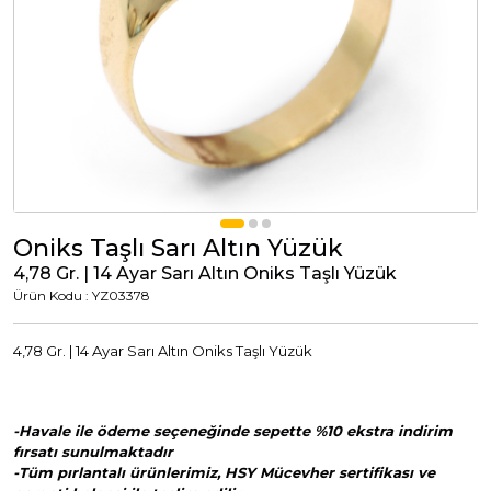
Tümünü Görüntüle
Tümünü Görüntüle
ci Takılar
uk Takıları
Erkek Takıları
l Tasarım
Tümünü Görüntüle
Küpeler
Oniks Taşlı Sarı Altın Yüzük
4,78 Gr. | 14 Ayar Sarı Altın Oniks Taşlı Yüzük
Tümünü Görüntüle
Ürün Kodu : YZ03378
nkli Taşlı
4,78 Gr. | 14 Ayar Sarı Altın Oniks Taşlı Yüzük
Takılar
-Havale ile ödeme seçeneğinde sepette %10 ekstra indirim
Tümünü Görüntüle
fırsatı sunulmaktadır
-Tüm pırlantalı ürünlerimiz, HSY Mücevher sertifikası ve