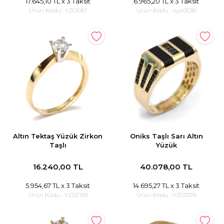
17.645,10 TL
x 3 Taksit
6.965,20 TL
x 3 Taksit
Ürün Kodu :
YZ01061
Ürün Kodu :
nyz0036
Altın Tektaş Yüzük Zirkon
Oniks Taşlı Sarı Altın
Taşlı
Yüzük
16.240,00 TL
40.078,00 TL
5.954,67 TL
x 3 Taksit
14.695,27 TL
x 3 Taksit
Ürün Kodu :
YZ02159
Ürün Kodu :
YZ03376