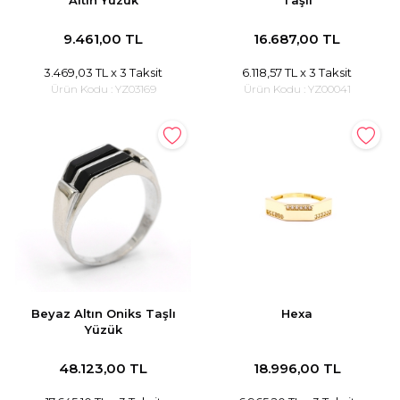
Altın Yüzük
Taşlı
9.461,00 TL
16.687,00 TL
3.469,03 TL
x 3 Taksit
6.118,57 TL
x 3 Taksit
Ürün Kodu :
YZ03169
Ürün Kodu :
YZ00041
Beyaz Altın Oniks Taşlı
Hexa
Yüzük
48.123,00 TL
18.996,00 TL