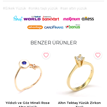
#Erkek Yüzük
#oniks taşlı yüzük
#sarı altın yüzük
BENZER ÜRÜNLER
Yıldızlı ve Göz Mineli Rose
Altın Tektaş Yüzük Zirkon