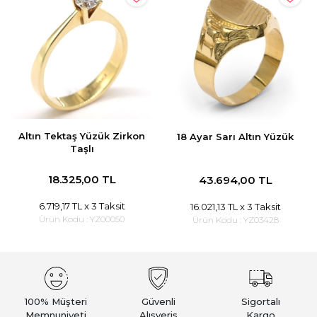
Altın Tektaş Yüzük Zirkon
18 Ayar Sarı Altın Yüzük
Taşlı
18.325,00 TL
43.694,00 TL
6.719,17 TL
x 3 Taksit
16.021,13 TL
x 3 Taksit
Ürün Kodu :
YZ00050
Ürün Kodu :
YZ03428
100% Müşteri
Güvenli
Sigortalı
Memnuniyeti
Alışveriş
Kargo