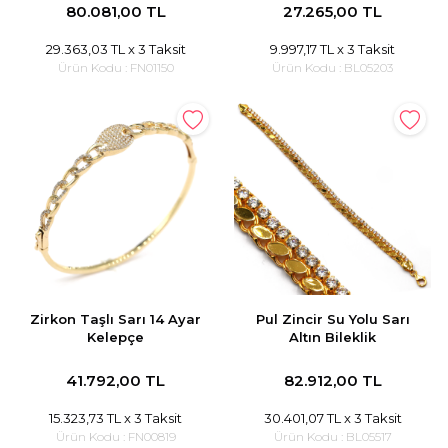
80.081,00 TL
27.265,00 TL
29.363,03 TL
x 3 Taksit
9.997,17 TL
x 3 Taksit
Ürün Kodu :
FN01150
Ürün Kodu :
BL05203
Zirkon Taşlı Sarı 14 Ayar
Pul Zincir Su Yolu Sarı
Kelepçe
Altın Bileklik
41.792,00 TL
82.912,00 TL
15.323,73 TL
x 3 Taksit
30.401,07 TL
x 3 Taksit
Ürün Kodu :
FN00819
Ürün Kodu :
BL05517