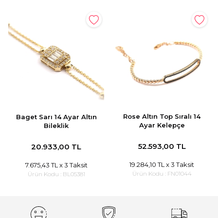
Rose Altın Top Sıralı 14
Baget Sarı 14 Ayar Altın
Ayar Kelepçe
Bileklik
52.593,00 TL
20.933,00 TL
19.284,10 TL
x 3 Taksit
7.675,43 TL
x 3 Taksit
Ürün Kodu :
FN01044
Ürün Kodu :
BL05381