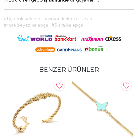
Bu ürün en geç
3 iş gününde
kargoya verilir.
#Üç renk kelepçe
#zirkon kelepçe
#sarı
#rose beyaz kelepçe
#3 sıra kelepçe
BENZER ÜRÜNLER