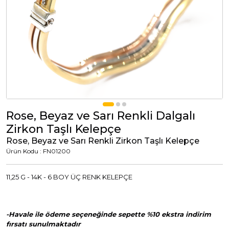
Tümünü Görüntüle
Tümünü Görüntüle
ci Takılar
uk Takıları
Erkek Takıları
l Tasarım
Tümünü Görüntüle
Küpeler
Rose, Beyaz ve Sarı Renkli Dalgalı
Zirkon Taşlı Kelepçe
Tümünü Görüntüle
Rose, Beyaz ve Sarı Renkli Zirkon Taşlı Kelepçe
Ürün Kodu : FN01200
nkli Taşlı
Takılar
11,25 G - 14K - 6 BOY ÜÇ RENK KELEPÇE
Tümünü Görüntüle
-Havale ile ödeme seçeneğinde sepette %10 ekstra indirim
fırsatı sunulmaktadır