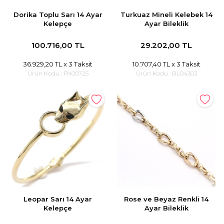
Dorika Toplu Sarı 14 Ayar
Turkuaz Mineli Kelebek 14
Kelepçe
Ayar Bileklik
100.716,00 TL
29.202,00 TL
36.929,20 TL
x 3 Taksit
10.707,40 TL
x 3 Taksit
Ürün Kodu :
FN00725
Ürün Kodu :
BL04303
Leopar Sarı 14 Ayar
Rose ve Beyaz Renkli 14
Kelepçe
Ayar Bileklik