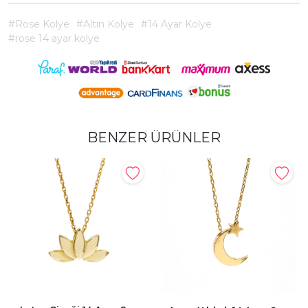
#Rose Kolye
#Altın Kolye
#14 Ayar Kolye
#rose 14 ayar kolye
BENZER ÜRÜNLER