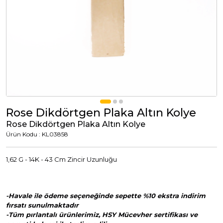
Tümünü Görüntüle
Tümünü Görüntüle
ci Takılar
uk Takıları
Erkek Takıları
l Tasarım
Tümünü Görüntüle
Küpeler
Rose Dikdörtgen Plaka Altın Kolye
Rose Dikdörtgen Plaka Altın Kolye
Tümünü Görüntüle
Ürün Kodu : KL03858
nkli Taşlı
1,62 G - 14K - 43 Cm Zincir Uzunluğu
Takılar
-Havale ile ödeme seçeneğinde sepette %10 ekstra indirim
Tümünü Görüntüle
fırsatı sunulmaktadır
-Tüm pırlantalı ürünlerimiz, HSY Mücevher sertifikası ve