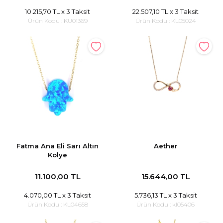
10.215,70 TL
x 3 Taksit
22.507,10 TL
x 3 Taksit
Ürün Kodu :
KU01369
Ürün Kodu :
KL05024
Fatma Ana Eli Sarı Altın
Aether
Kolye
11.100,00 TL
15.644,00 TL
4.070,00 TL
x 3 Taksit
5.736,13 TL
x 3 Taksit
Ürün Kodu :
KL04658
Ürün Kodu :
kl05406