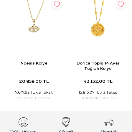
Noesis Kolye
Dorica Toplu 14 Ayar
Tuğralı Kolye
20.858,00 TL
43.132,00 TL
7.647,93 TL
x 3 Taksit
15.815,07 TL
x 3 Taksit
Ürün Kodu :
kl05554
Ürün Kodu :
KL04733
100% Müşteri
Güvenli
Sigortalı