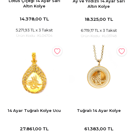
Lotus Çiçeği 14 Ayar Sarı
Ay ve Yıldızlı 14 Ayar Sarı
Altın Kolye
Altın Kolye
14.378,00 TL
18.325,00 TL
5.271,93 TL
x 3 Taksit
6.719,17 TL
x 3 Taksit
Ürün Kodu :
KL04704
Ürün Kodu :
KL03748
14 Ayar Tuğralı Kolye Ucu
Tuğralı 14 Ayar Kolye
27.861,00 TL
61.383,00 TL