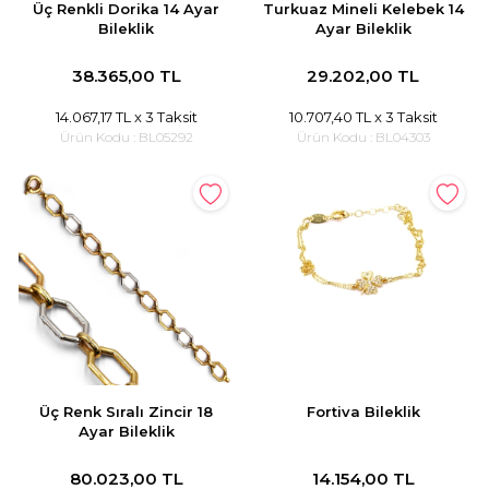
Üç Renkli Dorika 14 Ayar
Turkuaz Mineli Kelebek 14
Bileklik
Ayar Bileklik
38.365,00 TL
29.202,00 TL
14.067,17 TL
x 3 Taksit
10.707,40 TL
x 3 Taksit
Ürün Kodu :
BL05292
Ürün Kodu :
BL04303
Üç Renk Sıralı Zincir 18
Fortiva Bileklik
Ayar Bileklik
80.023,00 TL
14.154,00 TL