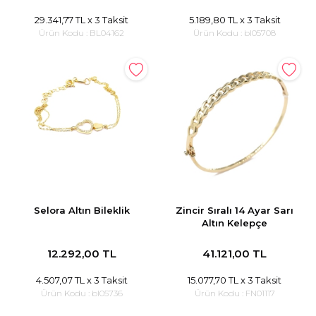
29.341,77 TL
x 3 Taksit
5.189,80 TL
x 3 Taksit
Ürün Kodu :
BL04162
Ürün Kodu :
bl05708
Selora Altın Bileklik
Zincir Sıralı 14 Ayar Sarı
Altın Kelepçe
12.292,00 TL
41.121,00 TL
4.507,07 TL
x 3 Taksit
15.077,70 TL
x 3 Taksit
Ürün Kodu :
bl05736
Ürün Kodu :
FN01117