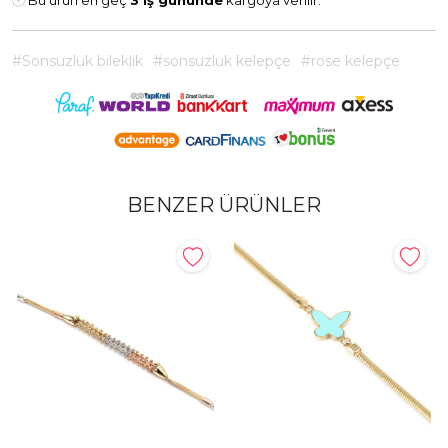
Bu ürün en geç
3 iş gününde
kargoya verilir.
#Sonsuzluk bileklik
#sonsuzluk kelepçe
#rose kelepçe
BENZER ÜRÜNLER