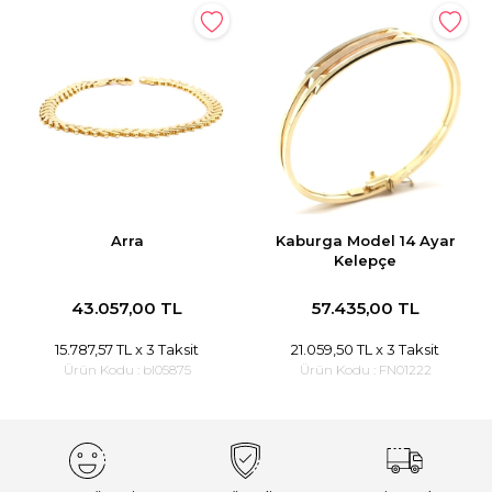
Arra
Kaburga Model 14 Ayar
Kelepçe
43.057,00 TL
57.435,00 TL
15.787,57 TL
x 3 Taksit
21.059,50 TL
x 3 Taksit
Ürün Kodu :
bl05875
Ürün Kodu :
FN01222