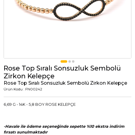
Tümünü Görüntüle
Tümünü Görüntüle
ci Takılar
uk Takıları
Erkek Takıları
l Tasarım
Tümünü Görüntüle
Küpeler
Rose Top Sıralı Sonsuzluk Sembolü
Zirkon Kelepçe
Tümünü Görüntüle
Rose Top Sıralı Sonsuzluk Sembolü Zirkon Kelepçe
Ürün Kodu : FN00242
nkli Taşlı
Takılar
6,69 G - 14K - 5,8 BOY ROSE KELEPÇE
Tümünü Görüntüle
-Havale ile ödeme seçeneğinde sepette %10 ekstra indirim
fırsatı sunulmaktadır