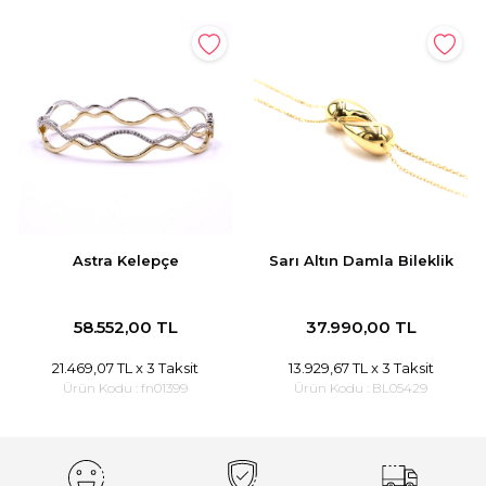
Astra Kelepçe
Sarı Altın Damla Bileklik
58.552,00 TL
37.990,00 TL
21.469,07 TL
x 3 Taksit
13.929,67 TL
x 3 Taksit
Ürün Kodu :
fn01399
Ürün Kodu :
BL05429