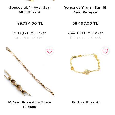
Sonsuzluk 14 Ayar Sarı
Yonca ve Yıldızlı Sarı 18
Altın Bileklik
Ayar Kelepçe
48.794,00 TL
58.497,00 TL
17.891,13 TL
x 3 Taksit
21.448,90 TL
x 3 Taksit
Ürün Kodu :
BL05511
Ürün Kodu :
FN01095
14 Ayar Rose Altın Zincir
Fortiva Bileklik
Bileklik