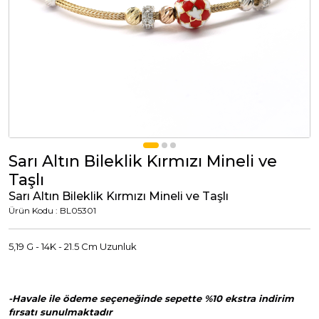
Tümünü Görüntüle
Tümünü Görüntüle
ci Takılar
uk Takıları
Erkek Takıları
l Tasarım
Tümünü Görüntüle
Küpeler
Sarı Altın Bileklik Kırmızı Mineli ve
Taşlı
Tümünü Görüntüle
Sarı Altın Bileklik Kırmızı Mineli ve Taşlı
Ürün Kodu : BL05301
nkli Taşlı
Takılar
5,19 G - 14K - 21.5 Cm Uzunluk
Tümünü Görüntüle
-Havale ile ödeme seçeneğinde sepette %10 ekstra indirim
fırsatı sunulmaktadır