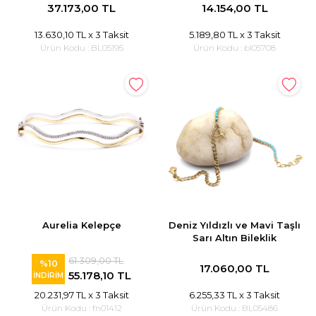
37.173,00 TL
14.154,00 TL
13.630,10 TL
x 3 Taksit
5.189,80 TL
x 3 Taksit
Ürün Kodu :
BL05195
Ürün Kodu :
bl05708
Aurelia Kelepçe
Deniz Yıldızlı ve Mavi Taşlı
Sarı Altın Bileklik
61.309,00 TL
%10
17.060,00 TL
55.178,10 TL
İNDİRİM
20.231,97 TL
x 3 Taksit
6.255,33 TL
x 3 Taksit
Ürün Kodu :
fn01412
Ürün Kodu :
BL05486