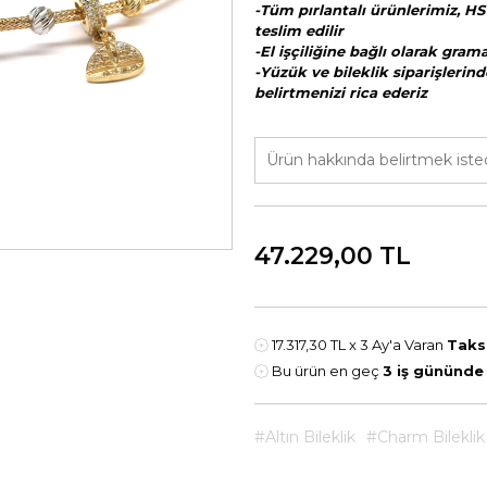
-Tüm pırlantalı ürünlerimiz, HS
teslim edilir
-El işçiliğine bağlı olarak gra
-Yüzük ve bileklik siparişlerind
belirtmenizi rica ederiz
47.229,00
TL
17.317,30 TL
x 3 Ay'a Varan
Taks
Bu ürün en geç
3 iş gününde
#Altın Bileklik
#Charm Bileklik