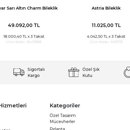
yar Sarı Altın Charm Bileklik
Astria Bileklik
49.092,00 TL
11.025,00 TL
18.000,40 TL
x 3 Taksit
4.042,50 TL
x 3 Taksit
Ürün Kodu :
BL03968
Ürün Kodu :
bl05731
Sigortalı
Özel Şık
Kargo
Kutu
Hizmetleri
Kategoriler
Özel Tasarım
Mücevherler
Pırlanta