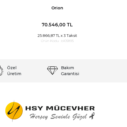
Orion
70.546,00 TL
25.866,87 TL
x 3 Taksit
Ürün Kodu :
bl05895
Özel
Bakım
Üretim
Garantisi