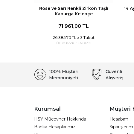
Rose ve Sarı Renkli Zirkon Taşlı
14 A
Kaburga Kelepçe
71.961,00 TL
26.385,70 TL
x 3 Taksit
Ürün Kodu :
FN01291
100% Müşteri
Güvenli
Memnuniyeti
Alışveriş
Kurumsal
Müşteri 
HSY Mücevher Hakkında
Hesabım
Banka Hesaplarımız
Siparişlerim