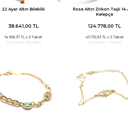
22 Ayar Altın Bileklik
Rose Altın Zirkon Taşlı 14
Kelepçe
38.641,00 TL
124.778,00 TL
14.168,37 TL
x 3 Taksit
45.751,93 TL
x 3 Taksit
Ürün Kodu :
BL03864
Ürün Kodu :
FN01281