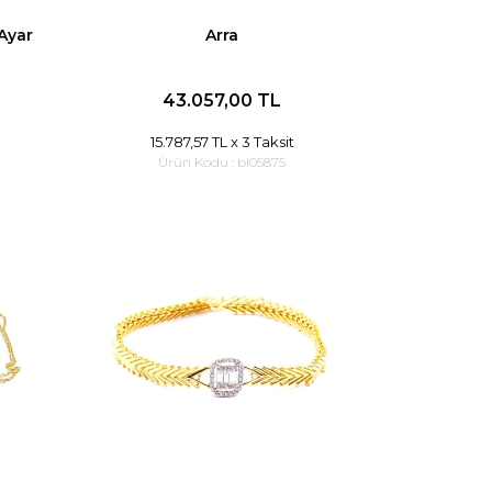
 Ayar
Arra
43.057,00 TL
15.787,57 TL
x 3 Taksit
Ürün Kodu :
bl05875