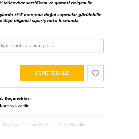
Y Mücevher sertifikası ve garanti belgesi ile
majlarda ±%5 oranında doğal sapmalar görülebilir
e ölçü bilginizi sipariş notu kısmında
it Seçenekleri
kargoya verilir.
#14 Ayar Charm Bileklik
#Taşlı Bileklik