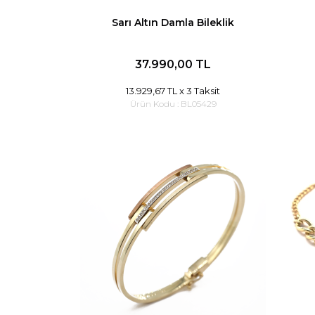
Sarı Altın Damla Bileklik
37.990,00 TL
13.929,67 TL
x 3 Taksit
Ürün Kodu :
BL05429