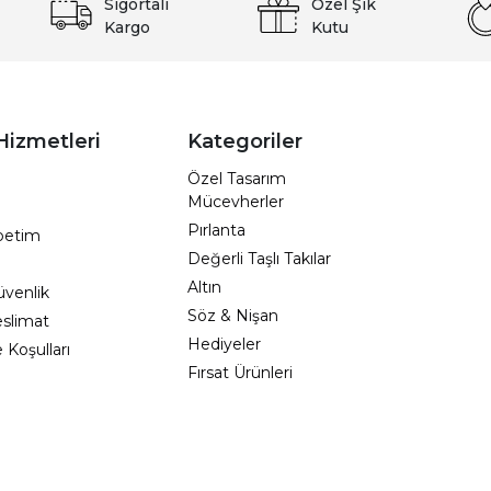
Sigortalı
Özel Şık
Kargo
Kutu
Hizmetleri
Kategoriler
Özel Tasarım
Mücevherler
Pırlanta
epetim
Değerli Taşlı Takılar
Altın
Güvenlik
Söz & Nişan
eslimat
Hediyeler
e Koşulları
Fırsat Ürünleri
zmetleri
WhatsApp Destek