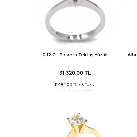
0,12 Ct. Pırlanta Tektaş Yüzük
Altı
31.320,00 TL
11.484,00 TL
x 3 Taksit
Ürün Kodu :
SY02317