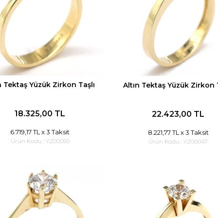
n Tektaş Yüzük Zirkon Taşlı
Altın Tektaş Yüzük Zirkon 
18.325,00 TL
22.423,00 TL
6.719,17 TL
x 3 Taksit
8.221,77 TL
x 3 Taksit
Ürün Kodu :
YZ00050
Ürün Kodu :
YZ00047