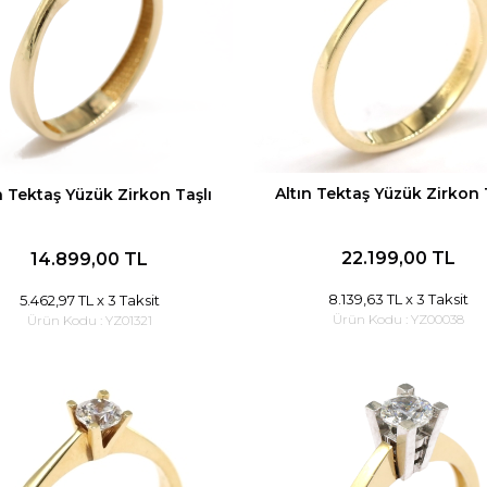
Altın Tektaş Yüzük Zirkon 
n Tektaş Yüzük Zirkon Taşlı
22.199,00 TL
14.899,00 TL
8.139,63 TL
x 3 Taksit
5.462,97 TL
x 3 Taksit
Ürün Kodu :
YZ00038
Ürün Kodu :
YZ01321