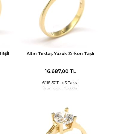
Taşlı
Altın Tektaş Yüzük Zirkon Taşlı
16.687,00 TL
6.118,57 TL
x 3 Taksit
Ürün Kodu :
YZ00041