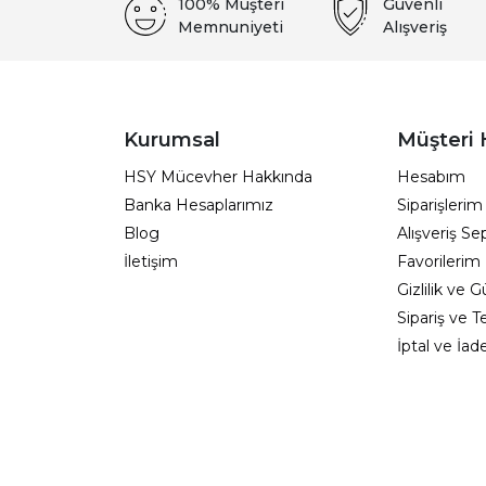
100% Müşteri
Güvenli
Memnuniyeti
Alışveriş
Kurumsal
Müşteri 
HSY Mücevher Hakkında
Hesabım
Banka Hesaplarımız
Siparişlerim
Blog
Alışveriş S
İletişim
Favorilerim
Gizlilik ve 
Sipariş ve T
İptal ve İad
Müşteri Hi