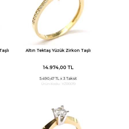
Taşlı
Altın Tektaş Yüzük Zirkon Taşlı
14.974,00 TL
5.490,47 TL
x 3 Taksit
Ürün Kodu :
YZ00019