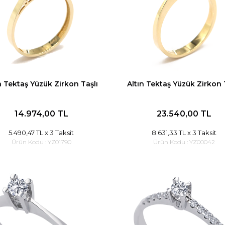
n Tektaş Yüzük Zirkon Taşlı
Altın Tektaş Yüzük Zirkon 
14.974,00 TL
23.540,00 TL
5.490,47 TL
x 3 Taksit
8.631,33 TL
x 3 Taksit
Ürün Kodu :
YZ01790
Ürün Kodu :
YZ00042