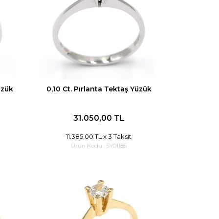
üzük
0,10 Ct. Pırlanta Tektaş Yüzük
31.050,00 TL
11.385,00 TL
x 3 Taksit
Ürün Kodu :
SY01185