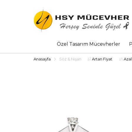
Özel Tasarım Mücevherler
P
Anasayfa
Söz & Nişan
Artan Fiyat
Azal