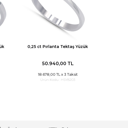
zük
0,25 ct Pırlanta Tektaş Yüzük
50.940,00 TL
18.678,00 TL
x 3 Taksit
Ürün Kodu :
HSY8203