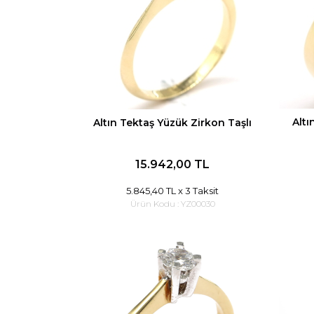
Altı
Altın Tektaş Yüzük Zirkon Taşlı
15.942,00 TL
5.845,40 TL
x 3 Taksit
Ürün Kodu :
YZ00030