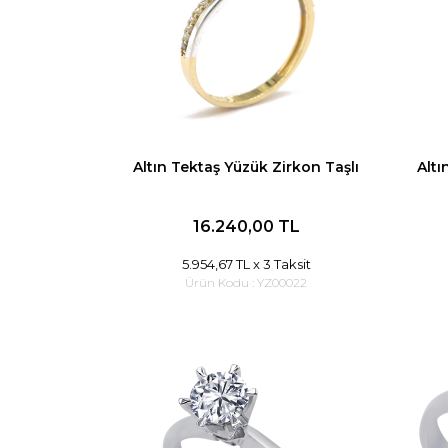
Altın Tektaş Yüzük Zirkon Taşlı
Altı
16.240,00 TL
5.954,67 TL
x 3 Taksit
Ürün Kodu :
YZ00022