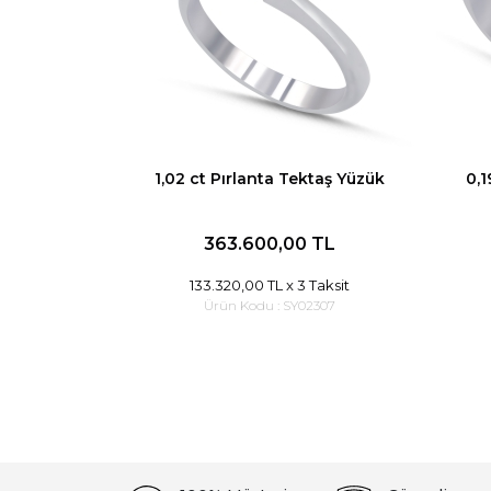
1,02 ct Pırlanta Tektaş Yüzük
0,1
363.600,00 TL
133.320,00 TL
x 3 Taksit
Ürün Kodu :
SY02307