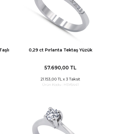
Taşlı
0,29 ct Pırlanta Tektaş Yüzük
57.690,00 TL
21.153,00 TL
x 3 Taksit
Ürün Kodu :
HSY6441