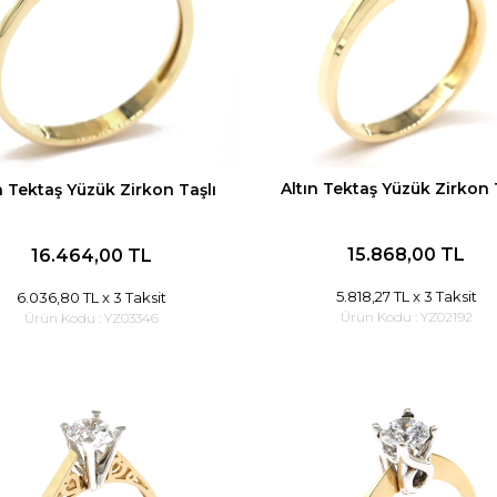
Altın Tektaş Yüzük Zirkon 
n Tektaş Yüzük Zirkon Taşlı
15.868,00 TL
16.464,00 TL
5.818,27 TL
x 3 Taksit
6.036,80 TL
x 3 Taksit
Ürün Kodu :
YZ02192
Ürün Kodu :
YZ03346