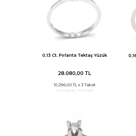
0,13 Ct. Pırlanta Tektaş Yüzük
0,1
28.080,00 TL
10.296,00 TL
x 3 Taksit
Ürün Kodu :
HSY7482