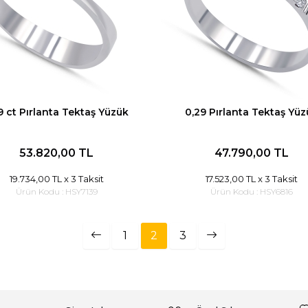
9 ct Pırlanta Tektaş Yüzük
0,29 Pırlanta Tektaş Yü
53.820,00 TL
47.790,00 TL
19.734,00 TL
x 3 Taksit
17.523,00 TL
x 3 Taksit
Ürün Kodu :
HSY7139
Ürün Kodu :
HSY6816
1
2
3