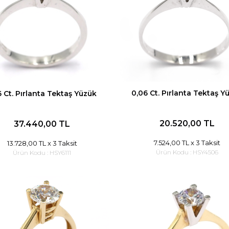
0,06 Ct. Pırlanta Tektaş Y
6 Ct. Pırlanta Tektaş Yüzük
20.520,00 TL
37.440,00 TL
7.524,00 TL
x 3 Taksit
13.728,00 TL
x 3 Taksit
Ürün Kodu :
HSY4506
Ürün Kodu :
HSY6111