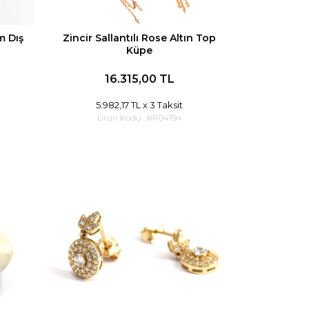
m Dış
Zincir Sallantılı Rose Altın Top
Küpe
16.315,00 TL
5.982,17 TL
x 3 Taksit
Ürün Kodu :
KP04194