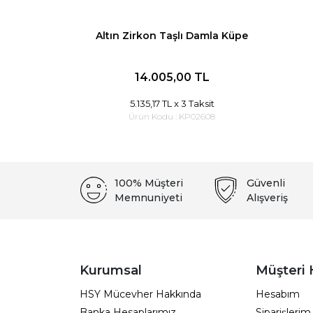
Altın Zirkon Taşlı Damla Küpe
14.005,00 TL
5.135,17 TL
x 3 Taksit
Ürün Kodu :
KP02608
100% Müşteri
Güvenli
Memnuniyeti
Alışveriş
Kurumsal
Müşteri 
HSY Mücevher Hakkında
Hesabım
Banka Hesaplarımız
Siparişlerim