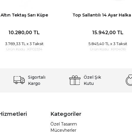
Altın Tektaş Sarı Küpe
Top Sallantılı 14 Ayar Halk
10.280,00 TL
15.942,00 TL
3.769,33 TL
x 3 Taksit
5.845,40 TL
x 3 Taksit
Ürün Kodu :
KP02334
Ürün Kodu :
KP04016
Sigortalı
Özel Şık
Kargo
Kutu
Hizmetleri
Kategoriler
Özel Tasarım
Mücevherler