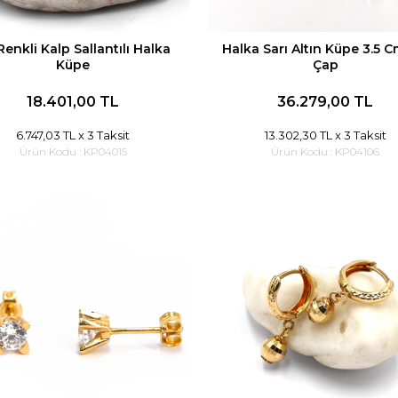
Renkli Kalp Sallantılı Halka
Halka Sarı Altın Küpe 3.5 C
Küpe
Çap
18.401,00 TL
36.279,00 TL
6.747,03 TL
x 3 Taksit
13.302,30 TL
x 3 Taksit
Ürün Kodu :
KP04015
Ürün Kodu :
KP04106