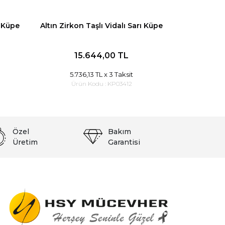
a Küpe
Altın Zirkon Taşlı Vidalı Sarı Küpe
15.644,00 TL
5.736,13 TL
x 3 Taksit
Ürün Kodu :
KP03412
Özel
Bakım
Üretim
Garantisi