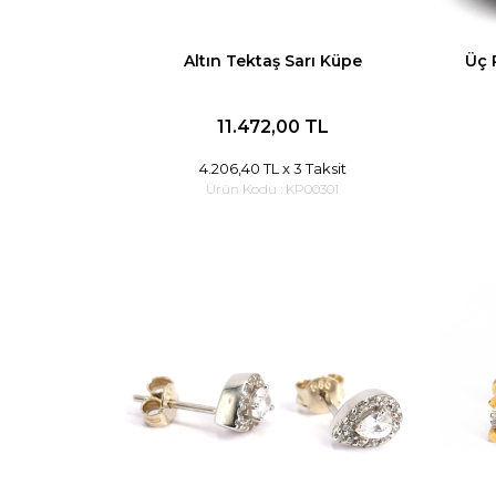
Altın Tektaş Sarı Küpe
Üç 
11.472,00 TL
4.206,40 TL
x 3 Taksit
Ürün Kodu :
KP00301