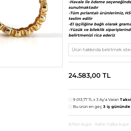
-Havale ile ödeme seçeneğinde 
sunulmaktadır
-Tüm pırlantalı ürünlerimiz, HS
teslim edilir
-El işçiliğine bağlı olarak gra
-Yüzük ve bileklik siparişlerind
belirtmenizi rica ederiz
24.583,00
TL
9.013,77 TL
x 3 Ay'a Varan
Taksi
Bu ürün en geç
3 iş gününde
#Altın küpe
#altın halka küpe