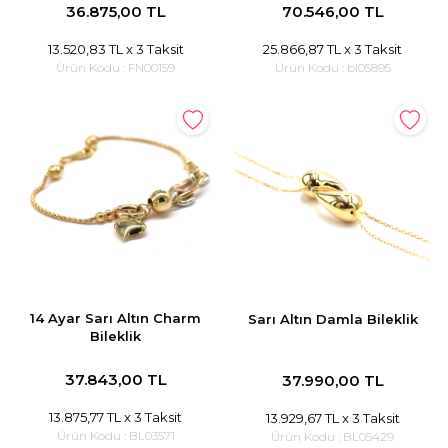
36.875,00 TL
70.546,00 TL
13.520,83 TL
x 3 Taksit
25.866,87 TL
x 3 Taksit
Ürün Kodu :
FN00159
Ürün Kodu :
bl05895
14 Ayar Sarı Altın Charm
Sarı Altın Damla Bileklik
Bileklik
37.843,00 TL
37.990,00 TL
13.875,77 TL
x 3 Taksit
13.929,67 TL
x 3 Taksit
Ürün Kodu :
BL03571
Ürün Kodu :
BL05429