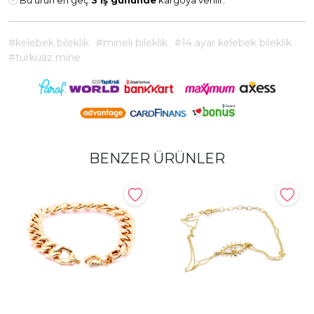
Bu ürün en geç
3 iş gününde
kargoya verilir.
#kelebek bileklik
#mineli bileklik
#14 ayar kelebek bileklik
#turkuaz mine
BENZER ÜRÜNLER