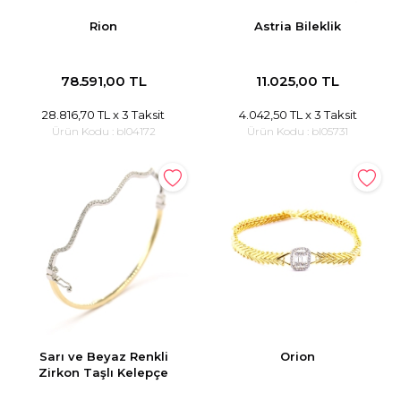
Rion
Astria Bileklik
78.591,00 TL
11.025,00 TL
28.816,70 TL
x 3 Taksit
4.042,50 TL
x 3 Taksit
Ürün Kodu :
bl04172
Ürün Kodu :
bl05731
Sarı ve Beyaz Renkli
Orion
Zirkon Taşlı Kelepçe