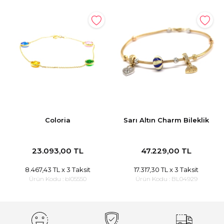
Coloria
Sarı Altın Charm Bileklik
23.093,00 TL
47.229,00 TL
8.467,43 TL
x 3 Taksit
17.317,30 TL
x 3 Taksit
Ürün Kodu :
bl05550
Ürün Kodu :
BL04929