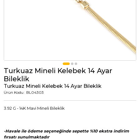
Tümünü Görüntüle
Tümünü Görüntüle
ci Takılar
uk Takıları
Erkek Takıları
l Tasarım
Tümünü Görüntüle
Küpeler
Turkuaz Mineli Kelebek 14 Ayar
Bileklik
Tümünü Görüntüle
Turkuaz Mineli Kelebek 14 Ayar Bileklik
Ürün Kodu : BL04303
nkli Taşlı
Takılar
3.92 G - 14K Mavi Mineli Bileklik
Tümünü Görüntüle
-Havale ile ödeme seçeneğinde sepette %10 ekstra indirim
fırsatı sunulmaktadır