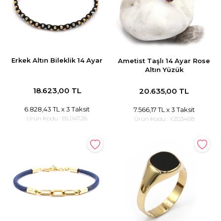
Tümünü Görüntüle
Tümünü Görüntüle
ci Takılar
Erkek Altın Bileklik 14 Ayar
Ametist Taşlı 14 Ayar Rose
Altın Yüzük
uk Takıları
Erkek Takıları
l Tasarım
Tümünü Görüntüle
18.623,00 TL
20.635,00 TL
Küpeler
6.828,43 TL
x 3 Taksit
7.566,17 TL
x 3 Taksit
Ürün Kodu :
BL04726
Ürün Kodu :
YZ03468
Tümünü Görüntüle
nkli Taşlı
Takılar
Tümünü Görüntüle