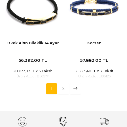
Erkek Altın Bileklik 14 Ayar
Korsen
56.392,00 TL
57.882,00 TL
20.677,07 TL
x 3 Taksit
21.223,40 TL
x 3 Taksit
Ürün Kodu :
BL05171
Ürün Kodu :
bl06123
1
2