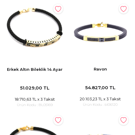
Ravon
Erkek Altın Bileklik 14 Ayar
54.827,00 TL
51.029,00 TL
20.103,23 TL
x 3 Taksit
18.710,63 TL
x 3 Taksit
Ürün Kodu :
bl06120
Ürün Kodu :
BL05169