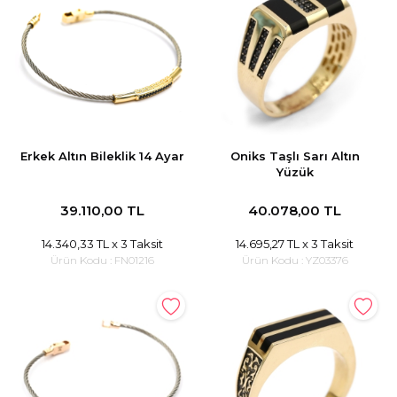
Erkek Altın Bileklik 14 Ayar
Oniks Taşlı Sarı Altın
Yüzük
39.110,00 TL
40.078,00 TL
14.340,33 TL
x 3 Taksit
14.695,27 TL
x 3 Taksit
Ürün Kodu :
FN01216
Ürün Kodu :
YZ03376