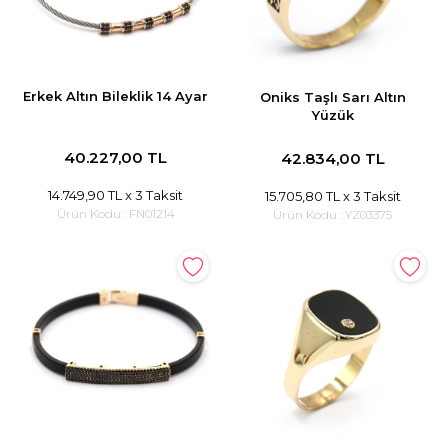
Erkek Altın Bileklik 14 Ayar
Oniks Taşlı Sarı Altın
Yüzük
40.227,00 TL
42.834,00 TL
14.749,90 TL
x 3 Taksit
15.705,80 TL
x 3 Taksit
Ürün Kodu :
FN01214
Ürün Kodu :
YZ03375