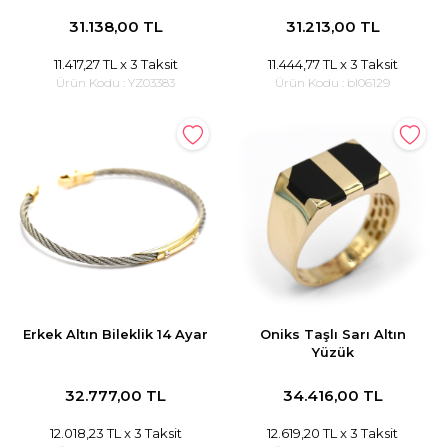
31.138,00 TL
31.213,00 TL
11.417,27 TL
x 3 Taksit
11.444,77 TL
x 3 Taksit
Ürün Kodu :
YZ03383
Ürün Kodu :
bl06129
Erkek Altın Bileklik 14 Ayar
Oniks Taşlı Sarı Altın
Yüzük
32.777,00 TL
34.416,00 TL
12.018,23 TL
x 3 Taksit
12.619,20 TL
x 3 Taksit