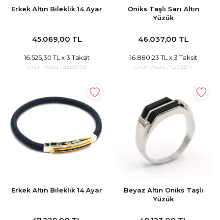
Erkek Altın Bileklik 14 Ayar
Oniks Taşlı Sarı Altın
Yüzük
45.069,00 TL
46.037,00 TL
16.525,30 TL
x 3 Taksit
16.880,23 TL
x 3 Taksit
Ürün Kodu :
BL03793
Ürün Kodu :
YZ03377
Erkek Altın Bileklik 14 Ayar
Beyaz Altın Oniks Taşlı
Yüzük