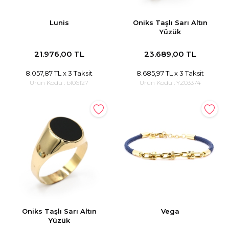
Lunis
Oniks Taşlı Sarı Altın
Yüzük
21.976,00 TL
23.689,00 TL
8.057,87 TL
x 3 Taksit
8.685,97 TL
x 3 Taksit
Ürün Kodu :
bl06127
Ürün Kodu :
YZ03374
Oniks Taşlı Sarı Altın
Vega
Yüzük