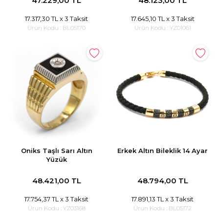
47.229,00 TL
48.123,00 TL
17.317,30 TL
x 3 Taksit
17.645,10 TL
x 3 Taksit
Ürün Kodu :
BL05170
Ürün Kodu :
YZ01061
Oniks Taşlı Sarı Altın
Erkek Altın Bileklik 14 Ayar
Yüzük
48.421,00 TL
48.794,00 TL
17.754,37 TL
x 3 Taksit
17.891,13 TL
x 3 Taksit
Ürün Kodu :
YZ03168
Ürün Kodu :
BL05172