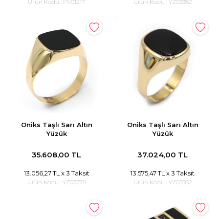
Ürün Kodu :
FN01217
Ürün Kodu :
YZ03380
Oniks Taşlı Sarı Altın
Oniks Taşlı Sarı Altın
Yüzük
Yüzük
35.608,00 TL
37.024,00 TL
13.056,27 TL
x 3 Taksit
13.575,47 TL
x 3 Taksit
Ürün Kodu :
YZ03378
Ürün Kodu :
YZ03382